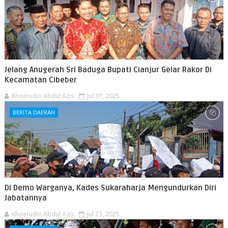
Jelang Anugerah Sri Baduga Bupati Cianjur Gelar Rakor Di
Kecamatan Cibeber
Khoerudin Abdul Azis
Jul 31, 2025
BERITA DAERAH
Di Demo Warganya, Kades Sukaraharja Mengundurkan Diri
Jabatannya
Khoerudin Abdul Azis
Jul 23, 2025