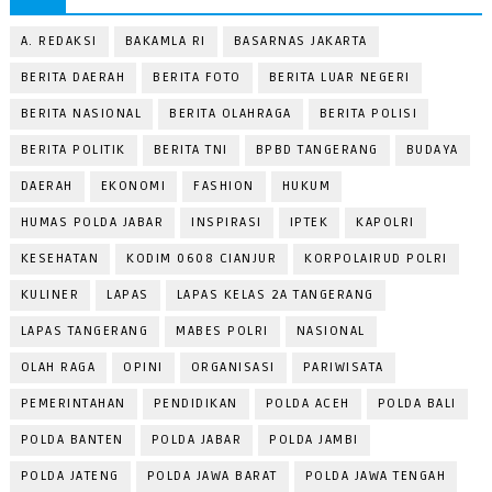
A. REDAKSI
BAKAMLA RI
BASARNAS JAKARTA
BERITA DAERAH
BERITA FOTO
BERITA LUAR NEGERI
BERITA NASIONAL
BERITA OLAHRAGA
BERITA POLISI
BERITA POLITIK
BERITA TNI
BPBD TANGERANG
BUDAYA
DAERAH
EKONOMI
FASHION
HUKUM
HUMAS POLDA JABAR
INSPIRASI
IPTEK
KAPOLRI
KESEHATAN
KODIM 0608 CIANJUR
KORPOLAIRUD POLRI
KULINER
LAPAS
LAPAS KELAS 2A TANGERANG
LAPAS TANGERANG
MABES POLRI
NASIONAL
OLAH RAGA
OPINI
ORGANISASI
PARIWISATA
PEMERINTAHAN
PENDIDIKAN
POLDA ACEH
POLDA BALI
POLDA BANTEN
POLDA JABAR
POLDA JAMBI
POLDA JATENG
POLDA JAWA BARAT
POLDA JAWA TENGAH