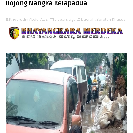
Bojong Nangka Kelapadua
Khoerudin Abdul Azis
5 years ago
Daerah,
Sorotan Khusus,