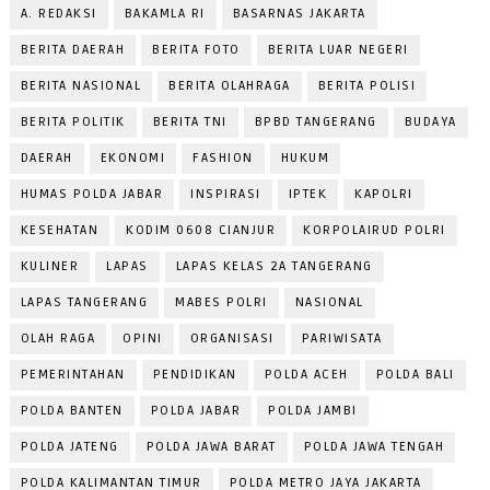
A. REDAKSI
BAKAMLA RI
BASARNAS JAKARTA
BERITA DAERAH
BERITA FOTO
BERITA LUAR NEGERI
BERITA NASIONAL
BERITA OLAHRAGA
BERITA POLISI
BERITA POLITIK
BERITA TNI
BPBD TANGERANG
BUDAYA
DAERAH
EKONOMI
FASHION
HUKUM
HUMAS POLDA JABAR
INSPIRASI
IPTEK
KAPOLRI
KESEHATAN
KODIM 0608 CIANJUR
KORPOLAIRUD POLRI
KULINER
LAPAS
LAPAS KELAS 2A TANGERANG
LAPAS TANGERANG
MABES POLRI
NASIONAL
OLAH RAGA
OPINI
ORGANISASI
PARIWISATA
PEMERINTAHAN
PENDIDIKAN
POLDA ACEH
POLDA BALI
POLDA BANTEN
POLDA JABAR
POLDA JAMBI
POLDA JATENG
POLDA JAWA BARAT
POLDA JAWA TENGAH
POLDA KALIMANTAN TIMUR
POLDA METRO JAYA JAKARTA