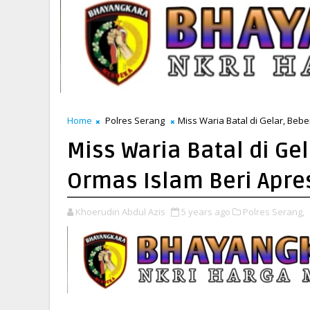
Home
Polres Serang
Miss Waria Batal di Gelar, Beb
Miss Waria Batal di G
Ormas Islam Beri Apres
Khoerudin Abdul Azis
5 years ago
Polres Serang,