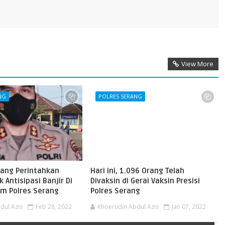
View More
NG
POLRES SERANG
rang Perintahkan
Hari ini, 1.096 Orang Telah
 Antisipasi Banjir Di
Divaksin di Gerai Vaksin Presisi
m Polres Serang
Polres Serang
dul Azis
Feb 28, 2022
Khoerudin Abdul Azis
Jan 07, 2022