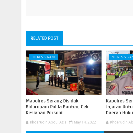
RELATED POST
POLRES SERANG
POLRES SERA
Mapolres Serang Disidak
Kapolres Se
Bidpropam Polda Banten, Cek
Jajaran Untuk
Kesiapan Personil
Daerah Huku
Khoerudin Abdul Azis
May 14, 2022
Khoerudin Ab