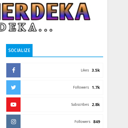
SOCIALIZE
3.5k
Likes
1.7k
Followers
2.8k
Subscribes
849
Followers