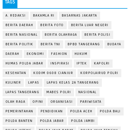
TAGS
A. REDAKSI
BAKAMLA RI
BASARNAS JAKARTA
BERITA DAERAH
BERITA FOTO
BERITA LUAR NEGERI
BERITA NASIONAL
BERITA OLAHRAGA
BERITA POLISI
BERITA POLITIK
BERITA TNI
BPBD TANGERANG
BUDAYA
DAERAH
EKONOMI
FASHION
HUKUM
HUMAS POLDA JABAR
INSPIRASI
IPTEK
KAPOLRI
KESEHATAN
KODIM 0608 CIANJUR
KORPOLAIRUD POLRI
KULINER
LAPAS
LAPAS KELAS 2A TANGERANG
LAPAS TANGERANG
MABES POLRI
NASIONAL
OLAH RAGA
OPINI
ORGANISASI
PARIWISATA
PEMERINTAHAN
PENDIDIKAN
POLDA ACEH
POLDA BALI
POLDA BANTEN
POLDA JABAR
POLDA JAMBI