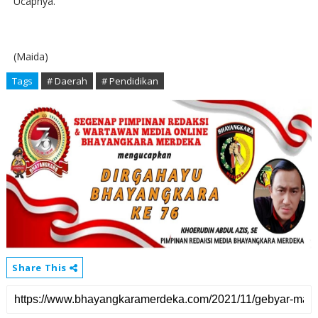
Ucapnya.
(Maida)
Tags
# Daerah
# Pendidikan
Share This