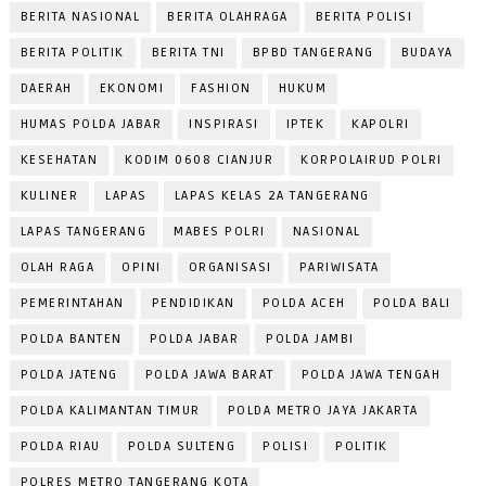
BERITA NASIONAL
BERITA OLAHRAGA
BERITA POLISI
BERITA POLITIK
BERITA TNI
BPBD TANGERANG
BUDAYA
DAERAH
EKONOMI
FASHION
HUKUM
HUMAS POLDA JABAR
INSPIRASI
IPTEK
KAPOLRI
KESEHATAN
KODIM 0608 CIANJUR
KORPOLAIRUD POLRI
KULINER
LAPAS
LAPAS KELAS 2A TANGERANG
LAPAS TANGERANG
MABES POLRI
NASIONAL
OLAH RAGA
OPINI
ORGANISASI
PARIWISATA
PEMERINTAHAN
PENDIDIKAN
POLDA ACEH
POLDA BALI
POLDA BANTEN
POLDA JABAR
POLDA JAMBI
POLDA JATENG
POLDA JAWA BARAT
POLDA JAWA TENGAH
POLDA KALIMANTAN TIMUR
POLDA METRO JAYA JAKARTA
POLDA RIAU
POLDA SULTENG
POLISI
POLITIK
POLRES METRO TANGERANG KOTA