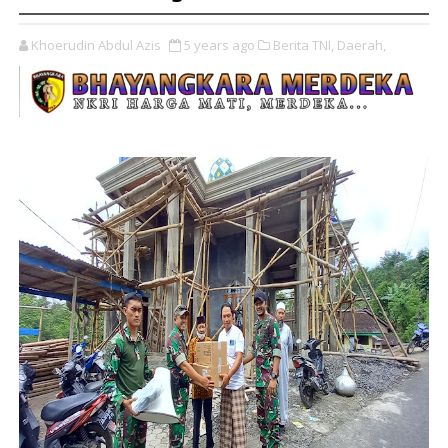
Khoerudin Abdul Azis
5 years ago
Berita TNI,
Daerah,