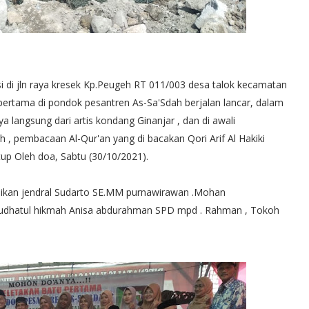
 di jln raya kresek Kp.Peugeh RT 011/003 desa talok kecamatan
ertama di pondok pesantren As-Sa'Sdah berjalan lancar, dalam
langsung dari artis kondang Ginanjar , dan di awali
, pembacaan Al-Qur'an yang di bacakan Qori Arif Al Hakiki
tup Oleh doa, Sabtu (30/10/2021).
idikan jendral Sudarto SE.MM purnawirawan .Mohan
audhatul hikmah Anisa abdurahman SPD mpd . Rahman , Tokoh