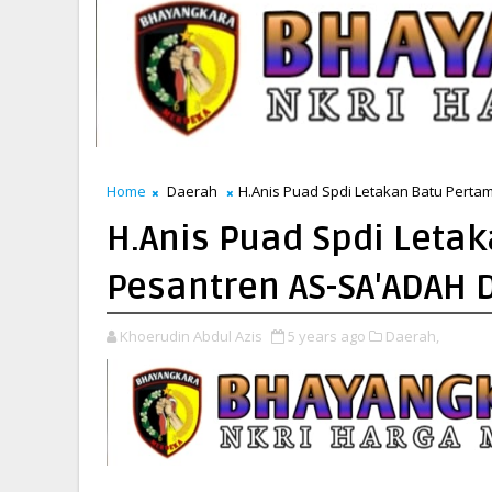
Home
Daerah
H.Anis Puad Spdi Letakan Batu Perta
H.Anis Puad Spdi Leta
Pesantren AS-SA'ADAH D
Khoerudin Abdul Azis
5 years ago
Daerah,