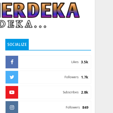
SOCIALIZE
3.5k
Likes
1.7k
Followers
2.8k
Subscribes
849
Followers