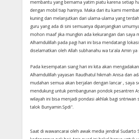
membantu yang bernama yatim piatu karena setiap hari
dengan mobil tiap harinya. Maka dari itu kami memb
kuning dan melanjutkan dari ulama-ulama yang terda
guru yang ada di sini semuanya dipanjangkan umurny
mohon maaf jika mungkin ada kekurangan dan saya 
Alhamdulillah pada pagi hari ini bisa mendatangi lok
diselamatkan oleh Allah subhanahu wa ta'ala Amin ya 
Pada kesempatan siang hari ini kita akan mengadakan
Alhamdulillah yayasan Raudhatul hikmah Anisa dan a
mudahan semua akan berjalan dengan lancar , saya s
mendukung untuk pembangunan pondok pesantren As-
wilayah ini bisa menjadi pondasi akhlak bagi sntriwa
talok Bunyamin.Spdi".
Saat di wawancarai oleh awak media jendral Sudar