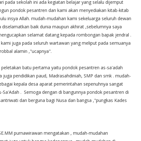
 pada sekolah ini ada kegiatan belajar yang selalu dijemput
angun pondok pesantren dan kami akan menyediakan kitab-kitab
hulu insya Allah. mudah-mudahan kami sekeluarga seluruh dewan
a diselamatkan baik dunia maupun akhirat ,sebelumnya saya
mengucapkan selamat datang kepada rombongan bapak jendral .
asi kami juga pada seluruh wartawan yang meliput pada semuanya
robbal alamin ,"ucapnya".
 peletakan batu pertama yaitu pondok pesantren as-sa'adah
da juga pendidikan paud, Madrasahdiniah, SMP dan smk . mudah-
ebagai kepala desa aparat pemerintahan sepenuhnya sangat
Sa'Adah . Semoga dengan di bangunnya pondok pesantren di
n santriwati dan berguna bagi Nusa dan bangsa ,"pungkas Kades
to SE.MM purnawirawan mengatakan , mudah-mudahan