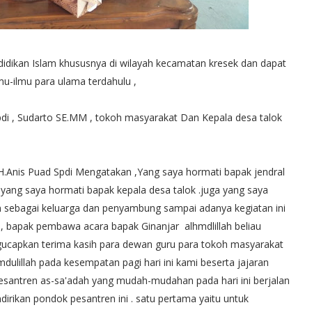
dikan Islam khususnya di wilayah kecamatan kresek dan dapat
mu-ilmu para ulama terdahulu ,
pdi , Sudarto SE.MM , tokoh masyarakat Dan Kepala desa talok
.Anis Puad Spdi Mengatakan ,Yang saya hormati bapak jendral
yang saya hormati bapak kepala desa talok .juga yang saya
n sebagai keluarga dan penyambung sampai adanya kegiatan ini
 bapak pembawa acara bapak Ginanjar alhmdlillah beliau
engucapkan terima kasih para dewan guru para tokoh masyarakat
dulillah pada kesempatan pagi hari ini kami beserta jajaran
santren as-sa'adah yang mudah-mudahan pada hari ini berjalan
dirikan pondok pesantren ini . satu pertama yaitu untuk