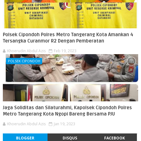
Polsek Cipondoh Polres Metro Tangerang Kota Amankan 4
Tersangka Curanmor R2 Dengan Pemberatan
Khoerudin Abdul Azis
Feb 19, 2023
POLSEK CIPONDOH
Jaga Soliditas dan Silaturahmi, Kapolsek Cipondoh Polres
Metro Tangerang Kota Ngopi Bareng Bersama PJU
Khoerudin Abdul Azis
Jan 19, 2023
BLOGGER
DISQUS
FACEBOOK