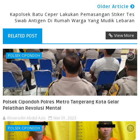
Older Article
Kapolsek Batu Ceper Lakukan Pemasangan Stiker Tes
Swab Antigen Di Rumah Warga Yang Mudik Lebaran
View More
RELATED POST
POLSEK CIPONDOH
Polsek Cipondoh Polres Metro Tangerang Kota Gelar
Pelatihan Revolusi Mental
Khoerudin Abdul Azis
Mar 01, 2023
POLSEK CIPONDOH