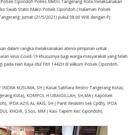
Polsek Cipondoh Polres Metro Tangerang Kota melaksanakan
sko Swab Statis Mako Polsek Cipondoh ( Halaman Polsek
Tangerang. Jumat (21/5/2021) pukul 08.00 WIB dengan PJ.
kan dalam rangka melaksanakan atensi pimpinan untuk
an virus Covid-19 khususnya bagi warga masyarakat yang telah
 pada Hari Raya Idul Fitri 1442H di wilkum Polsek Cipondoh.
AKBP INDRA KUSUMA, SH ( Kasat Sabhara Restro Tangerang Kota),
erang Kota), KOMPOL H UBAIDILLAH, SH,MA ( Kapolsek
h), IPDA AZIS AL RAIS, SH ( Panit Reskrim Sek Cpdh), IPDA
DUL KHOIR, S.Sos, MM ( Kasi Tapem Kec Cipondoh).