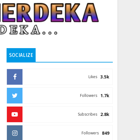
SOCIALIZE
3.5k
Likes
1.7k
Followers
2.8k
Subscribes
849
Followers