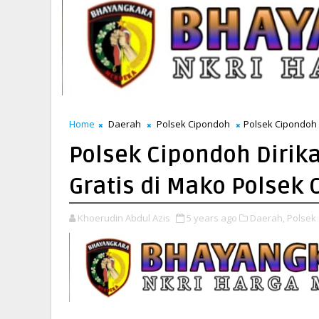
Home
Daerah
Polsek Cipondoh
Polsek Cipondoh 
Polsek Cipondoh Dirik
Gratis di Mako Polsek
Khoerudin Abdul Azis
5 years ago
Daerah,
Polsek