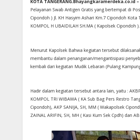
KOTA TANGERANG.Bhayangkaramerdeka.co.id –
Pelayanan Swab Antigen Gratis yang bertempat di Po
Cipondoh ) Jl. KH Hasyim Ashari Km.7 Cipondoh Kota 
KOMPOL H UBAIDILAH SH.MA ( Kapolsek Cipondoh ).
Menurut Kapolsek Bahwa kegiatan tersebut dilaksana
membantu dalam penanganan/mengantisipasi penyebar
kembali dari kegiatan Mudik Lebaran (Pulang Kampung)
Hadir dalam kegiatan tersebut antara lain, yaitu : 
KOMPOL TRI WIBAWA ( KA Sub Bag Pers Restro Tang
Cipondoh), AKP SANIJA, SH, MM ( Wakapolsek Cipondo
ZAINAL ARIFIN, SH, MH ( Kasi Kum Sek Cpdh) dan AB