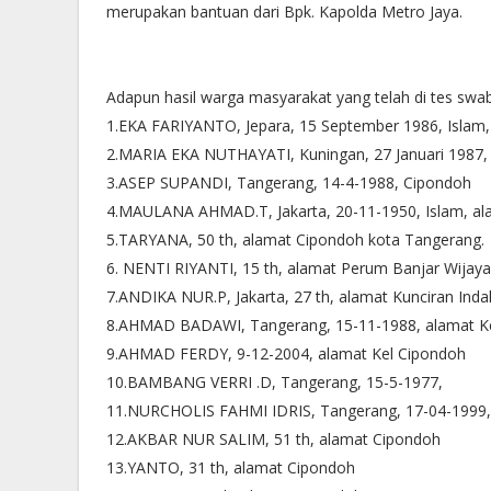
merupakan bantuan dari Bpk. Kapolda Metro Jaya.
Adapun hasil warga masyarakat yang telah di tes swa
1.EKA FARIYANTO, Jepara, 15 September 1986, Islam
2.MARIA EKA NUTHAYATI, Kuningan, 27 Januari 1987, 
3.ASEP SUPANDI, Tangerang, 14-4-1988, Cipondoh
4.MAULANA AHMAD.T, Jakarta, 20-11-1950, Islam, al
5.TARYANA, 50 th, alamat Cipondoh kota Tangerang.
6. NENTI RIYANTI, 15 th, alamat Perum Banjar Wijay
7.ANDIKA NUR.P, Jakarta, 27 th, alamat Kunciran Ind
8.AHMAD BADAWI, Tangerang, 15-11-1988, alamat K
9.AHMAD FERDY, 9-12-2004, alamat Kel Cipondoh
10.BAMBANG VERRI .D, Tangerang, 15-5-1977,
11.NURCHOLIS FAHMI IDRIS, Tangerang, 17-04-1999,
12.AKBAR NUR SALIM, 51 th, alamat Cipondoh
13.YANTO, 31 th, alamat Cipondoh