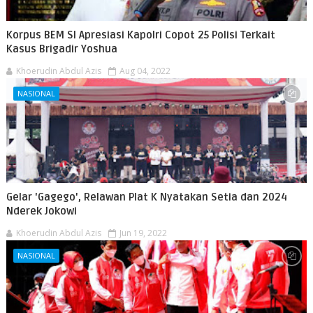
Korpus BEM SI Apresiasi Kapolri Copot 25 Polisi Terkait
Kasus Brigadir Yoshua
Khoerudin Abdul Azis
Aug 04, 2022
NASIONAL
Gelar 'Gagego', Relawan Plat K Nyatakan Setia dan 2024
Nderek Jokowi
Khoerudin Abdul Azis
Jun 19, 2022
NASIONAL