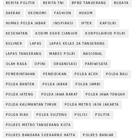
BERITA POLITIK
BERITA TNI
BPBD TANGERANG
BUDAYA
DAERAH
EKONOMI
FASHION
HUKUM
HUMAS POLDA JABAR
INSPIRASI
IPTEK
KAPOLRI
KESEHATAN
KODIM 0608 CIANJUR
KORPOLAIRUD POLRI
KULINER
LAPAS
LAPAS KELAS 2A TANGERANG
LAPAS TANGERANG
MABES POLRI
NASIONAL
OLAH RAGA
OPINI
ORGANISASI
PARIWISATA
PEMERINTAHAN
PENDIDIKAN
POLDA ACEH
POLDA BALI
POLDA BANTEN
POLDA JABAR
POLDA JAMBI
POLDA JATENG
POLDA JAWA BARAT
POLDA JAWA TENGAH
POLDA KALIMANTAN TIMUR
POLDA METRO JAYA JAKARTA
POLDA RIAU
POLDA SULTENG
POLISI
POLITIK
POLRES METRO TANGERANG KOTA
POLRES BANDARA SOEKARNO HATTA
POLRES BANJAR