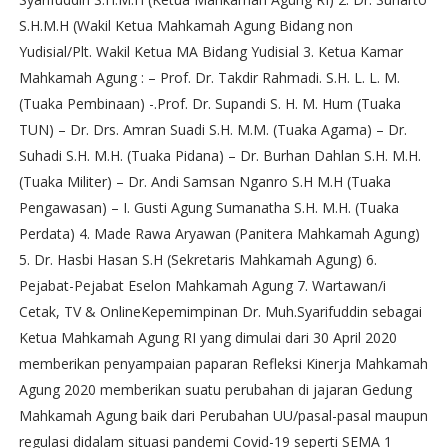
S.H.M.H (Wakil Ketua Mahkamah Agung Bidang non
Yudisial/Plt. Wakil Ketua MA Bidang Yudisial 3. Ketua Kamar
Mahkamah Agung : – Prof. Dr. Takdir Rahmadi. S.H. L. L. M.
(Tuaka Pembinaan) -.Prof. Dr. Supandi S. H. M. Hum (Tuaka
TUN) – Dr. Drs. Amran Suadi S.H. M.M. (Tuaka Agama) – Dr.
Suhadi S.H. M.H. (Tuaka Pidana) – Dr. Burhan Dahlan S.H. M.H.
(Tuaka Militer) – Dr. Andi Samsan Nganro S.H M.H (Tuaka
Pengawasan) – I. Gusti Agung Sumanatha S.H. M.H. (Tuaka
Perdata) 4. Made Rawa Aryawan (Panitera Mahkamah Agung)
5. Dr. Hasbi Hasan S.H (Sekretaris Mahkamah Agung) 6.
Pejabat-Pejabat Eselon Mahkamah Agung 7. Wartawan/i
Cetak, TV & OnlineKepemimpinan Dr. Muh.Syarifuddin sebagai
Ketua Mahkamah Agung RI yang dimulai dari 30 April 2020
memberikan penyampaian paparan Refleksi Kinerja Mahkamah
Agung 2020 memberikan suatu perubahan di jajaran Gedung
Mahkamah Agung baik dari Perubahan UU/pasal-pasal maupun
regulasi didalam situasi pandemi Covid-19 seperti SEMA 1