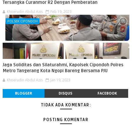
Tersangka Curanmor R2 Dengan Pemberatan
Khoerudin Abdul Azis
Feb 19, 2023
POLSEK CIPONDOH
Jaga Soliditas dan Silaturahmi, Kapolsek Cipondoh Polres
Metro Tangerang Kota Ngopi Bareng Bersama PJU
Khoerudin Abdul Azis
Jan 19, 2023
BLOGGER
DISQUS
FACEBOOK
TIDAK ADA KOMENTAR:
POSTING KOMENTAR