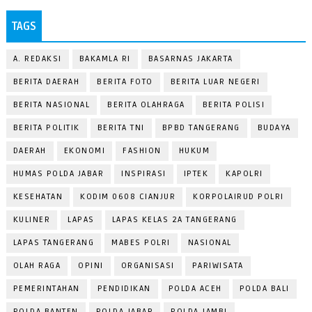
TAGS
A. REDAKSI
BAKAMLA RI
BASARNAS JAKARTA
BERITA DAERAH
BERITA FOTO
BERITA LUAR NEGERI
BERITA NASIONAL
BERITA OLAHRAGA
BERITA POLISI
BERITA POLITIK
BERITA TNI
BPBD TANGERANG
BUDAYA
DAERAH
EKONOMI
FASHION
HUKUM
HUMAS POLDA JABAR
INSPIRASI
IPTEK
KAPOLRI
KESEHATAN
KODIM 0608 CIANJUR
KORPOLAIRUD POLRI
KULINER
LAPAS
LAPAS KELAS 2A TANGERANG
LAPAS TANGERANG
MABES POLRI
NASIONAL
OLAH RAGA
OPINI
ORGANISASI
PARIWISATA
PEMERINTAHAN
PENDIDIKAN
POLDA ACEH
POLDA BALI
POLDA BANTEN
POLDA JABAR
POLDA JAMBI