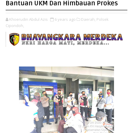
Bantuan UKM Dan Himbauan Prokes
Khoerudin Abdul Azis
6 years ago
Daerah,
Polsek
Cipondoh,