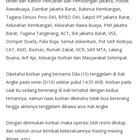
terdiri dari Kantor Pencarian dan Pertolongan Jakarta, Polsek
Rawabuaya, Damkar Jakarta Barat, Babinsa Kembangan,
Tagana Dinsos Prov DKI, BPBD DKI, Satpol PP Jakarta Barat,
Kelurahan Kembangan, Kelurahan Rawa Buaya, PMI Jakarta
Barat, Tagana Tangerang, ACT, IEA Jakarta Barat, VSE,
Dompet Duafa, Pala Baja, Semut Adventure, Pot SAR Kedoya,
CAT, AGD, Baznas, Rumah Zakat, KCR, SAR MTA, Lalang
Buana, Arif Api, Keluarga Korban dan Masyarakat Setempat.
Diketahui korban yang bernama Dila (10) tenggelam di Kali
Angke pada senin (5/10) sekitar pukul 14.55 WIB. Korban pada
saat itu sedang berenang di Kali tersebut dengan kedua
temannya, namun naas korban diketahui tidak bisa berenang
hingga akhirnya tenggelam dibawa arus Kali Angke.
Dengan ditemukan korban maka operasi SAR resmi ditutup
dan seluruh unsur kembali kekesatuannya masing-masing.
(khoer_azis)