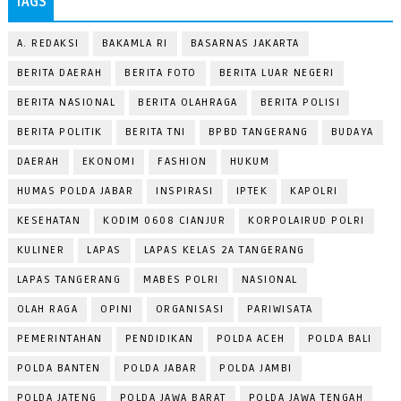
TAGS
A. REDAKSI
BAKAMLA RI
BASARNAS JAKARTA
BERITA DAERAH
BERITA FOTO
BERITA LUAR NEGERI
BERITA NASIONAL
BERITA OLAHRAGA
BERITA POLISI
BERITA POLITIK
BERITA TNI
BPBD TANGERANG
BUDAYA
DAERAH
EKONOMI
FASHION
HUKUM
HUMAS POLDA JABAR
INSPIRASI
IPTEK
KAPOLRI
KESEHATAN
KODIM 0608 CIANJUR
KORPOLAIRUD POLRI
KULINER
LAPAS
LAPAS KELAS 2A TANGERANG
LAPAS TANGERANG
MABES POLRI
NASIONAL
OLAH RAGA
OPINI
ORGANISASI
PARIWISATA
PEMERINTAHAN
PENDIDIKAN
POLDA ACEH
POLDA BALI
POLDA BANTEN
POLDA JABAR
POLDA JAMBI
POLDA JATENG
POLDA JAWA BARAT
POLDA JAWA TENGAH