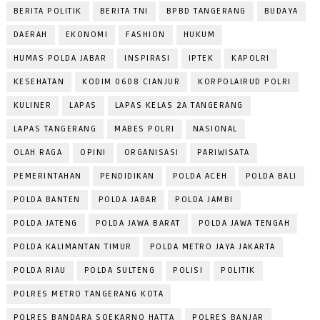
BERITA POLITIK
BERITA TNI
BPBD TANGERANG
BUDAYA
DAERAH
EKONOMI
FASHION
HUKUM
HUMAS POLDA JABAR
INSPIRASI
IPTEK
KAPOLRI
KESEHATAN
KODIM 0608 CIANJUR
KORPOLAIRUD POLRI
KULINER
LAPAS
LAPAS KELAS 2A TANGERANG
LAPAS TANGERANG
MABES POLRI
NASIONAL
OLAH RAGA
OPINI
ORGANISASI
PARIWISATA
PEMERINTAHAN
PENDIDIKAN
POLDA ACEH
POLDA BALI
POLDA BANTEN
POLDA JABAR
POLDA JAMBI
POLDA JATENG
POLDA JAWA BARAT
POLDA JAWA TENGAH
POLDA KALIMANTAN TIMUR
POLDA METRO JAYA JAKARTA
POLDA RIAU
POLDA SULTENG
POLISI
POLITIK
POLRES METRO TANGERANG KOTA
POLRES BANDARA SOEKARNO HATTA
POLRES BANJAR