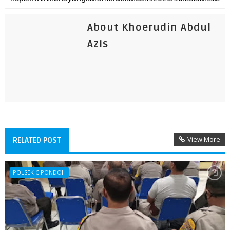
About Khoerudin Abdul
Azis
View More
RELATED POST
POLSEK CIPONDOH