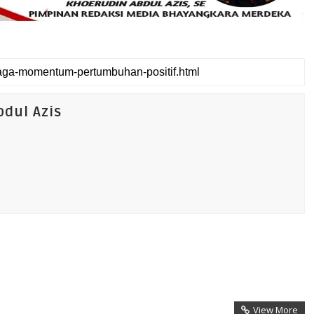
dul Azis
View More