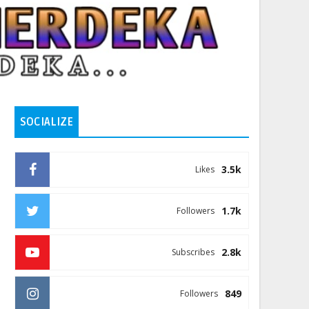
SOCIALIZE
3.5k
Likes
1.7k
Followers
2.8k
Subscribes
849
Followers