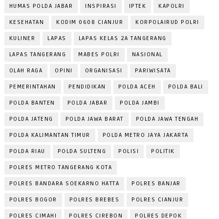
HUMAS POLDA JABAR
INSPIRASI
IPTEK
KAPOLRI
KESEHATAN
KODIM 0608 CIANJUR
KORPOLAIRUD POLRI
KULINER
LAPAS
LAPAS KELAS 2A TANGERANG
LAPAS TANGERANG
MABES POLRI
NASIONAL
OLAH RAGA
OPINI
ORGANISASI
PARIWISATA
PEMERINTAHAN
PENDIDIKAN
POLDA ACEH
POLDA BALI
POLDA BANTEN
POLDA JABAR
POLDA JAMBI
POLDA JATENG
POLDA JAWA BARAT
POLDA JAWA TENGAH
POLDA KALIMANTAN TIMUR
POLDA METRO JAYA JAKARTA
POLDA RIAU
POLDA SULTENG
POLISI
POLITIK
POLRES METRO TANGERANG KOTA
POLRES BANDARA SOEKARNO HATTA
POLRES BANJAR
POLRES BOGOR
POLRES BREBES
POLRES CIANJUR
POLRES CIMAHI
POLRES CIREBON
POLRES DEPOK