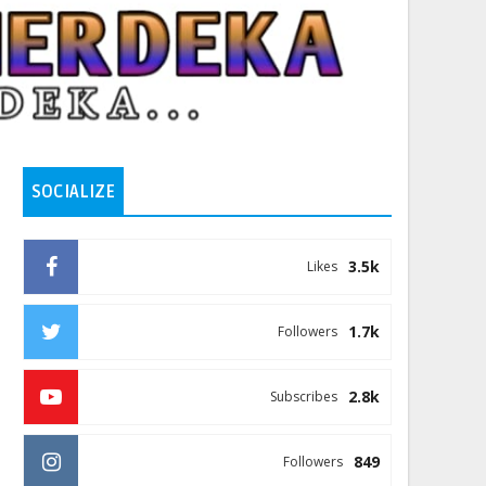
SOCIALIZE
3.5k
Likes
1.7k
Followers
2.8k
Subscribes
849
Followers