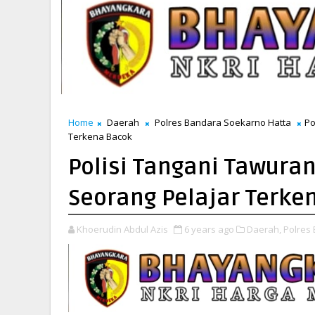
Home
Daerah
Polres Bandara Soekarno Hatta
Po
Terkena Bacok
Polisi Tangani Tawuran
Seorang Pelajar Terke
Khoerudin Abdul Azis
6 years ago
Daerah,
Polres