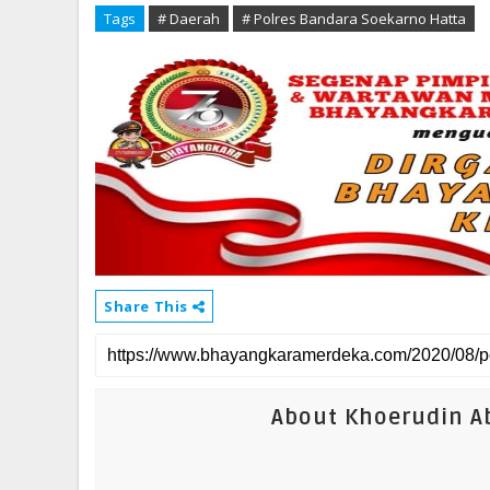
Tags
# Daerah
# Polres Bandara Soekarno Hatta
Share This
About Khoerudin Ab