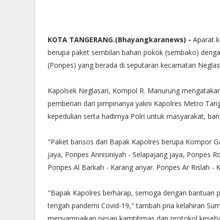
KOTA TANGERANG.(Bhayangkaranews) -
Aparat k
berupa paket sembilan bahan pokok (sembako) dengan
(Ponpes) yang berada di seputaran kecamatan Neglasa
Kapolsek Neglasari, Kompol R. Manurung mengatakan
pemberian dari pimpinanya yakni Kapolres Metro Ta
kepedulian serta hadirnya Polri untuk masyarakat, b
"Paket bansos dari Bapak Kapolres berupa Kompor Gas
jaya, Ponpes Annisiniyah - Selapajang jaya, Ponpes Ro
Ponpes Al Barkah - Karang anyar. Ponpes Ar Rislah - K
"Bapak Kapolres berharap, semoga dengan bantuan p
tengah pandemi Covid-19," tambah pria kelahiran Sum
menyampaikan pesan kamtibmas dan protokol kesehat