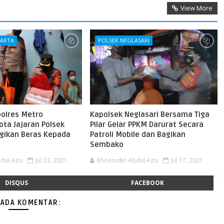
View More
KARTA
POLSEK NEGLASARI
polres Metro
Kapolsek Neglasari Bersama Tiga
ota Jajaran Polsek
Pilar Gelar PPKM Darurat Secara
agikan Beras Kepada
Patroli Mobile dan Bagikan
Sembako
dul Azis
Jul 23, 2021
Khoerudin Abdul Azis
Jul 17, 2021
DISQUS
FACEBOOK
 ADA KOMENTAR: