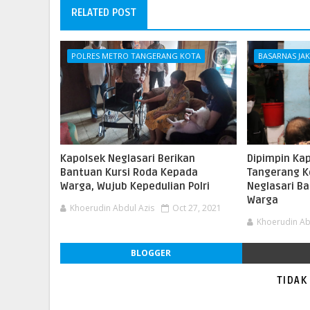
RELATED POST
POLRES METRO TANGERANG KOTA
BASARNAS JA
Kapolsek Neglasari Berikan
Dipimpin Ka
Bantuan Kursi Roda Kepada
Tangerang K
Warga, Wujub Kepedulian Polri
Neglasari B
Warga
Khoerudin Abdul Azis
Oct 27, 2021
Khoerudin Ab
BLOGGER
TIDAK