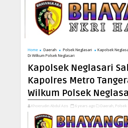
Home
Daerah
Polsek Neglasari
Kapolsek Neglasa
Di Wilkum Polsek Neglasari
Kapolsek Neglasari Sa
Kapolres Metro Tanger
Wilkum Polsek Neglasa
Khoerudin Abdul Azis
6 years ago
Daerah,
Polsek 