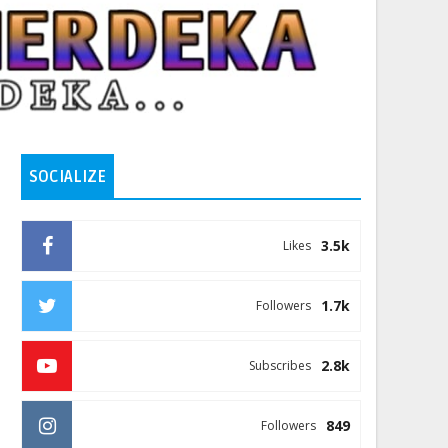
SOCIALIZE
3.5k
Likes
1.7k
Followers
2.8k
Subscribes
849
Followers