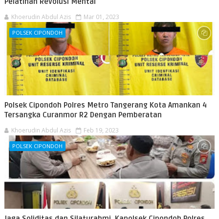
Pelatihan Revolusi Mental
Khoerudin Abdul Azis
Mar 01, 2023
POLSEK CIPONDOH
Polsek Cipondoh Polres Metro Tangerang Kota Amankan 4
Tersangka Curanmor R2 Dengan Pemberatan
Khoerudin Abdul Azis
Feb 19, 2023
POLSEK CIPONDOH
Jaga Soliditas dan Silaturahmi, Kapolsek Cipondoh Polres