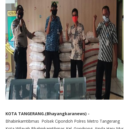
KOTA TANGERANG.(Bhayangkaranews) -
Bhabinkamtibmas Polsek Cipondoh Polres Metro Tangerang
Kota Wilayah Bhabinkamtibmas Kel. Gondrong, Aipda Hary Mur