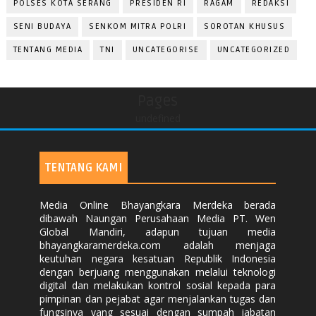
POLSES KOTA SERANG
PRESIDEN RI
RAGAM
REDAKSI
SENI BUDAYA
SENKOM MITRA POLRI
SOROTAN KHUSUS
TENTANG MEDIA
TNI
UNCATEGORISE
UNCATEGORIZED
Pages
undefined
TENTANG KAMI
Media Online Bhayangkara Merdeka berada
dibawah Naungan Perusahaan Media PT. Wen
Global Mandiri, adapun tujuan media
bhayangkaramerdeka.com adalah menjaga
keutuhan negara kesatuan Republik Indonesia
dengan berjuang menggunakan melalui teknologi
digital dan melakukan kontrol sosial kepada para
pimpinan dan pejabat agar menjalankan tugas dan
fungsinya yang sesuai dengan sumpah jabatan