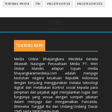
TENTANG MEDIA
TNI
UNCATEGORISE
UNCATEGORIZED
Pages
undefined
TENTANG KAMI
Media Online Bhayangkara Merdeka berada
dibawah Naungan Perusahaan Media PT. Wen
Global Mandiri, adapun tujuan media
bhayangkaramerdeka.com adalah menjaga
keutuhan negara kesatuan Republik Indonesia
dengan berjuang menggunakan melalui teknologi
digital dan melakukan kontrol sosial kepada para
pimpinan dan pejabat agar menjalankan tugas dan
fungsinya yang sesuai dengan sumpah jabatan
dalam menjaga dan mengamalkan Pancasila,
Bhinneka Tunggal Ika dan Undang-Undang Dasar
1945 serta NKRI harga mati.