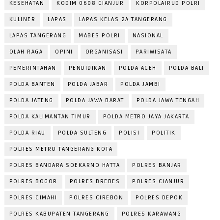
KESEHATAN
KODIM 0608 CIANJUR
KORPOLAIRUD POLRI
KULINER
LAPAS
LAPAS KELAS 2A TANGERANG
LAPAS TANGERANG
MABES POLRI
NASIONAL
OLAH RAGA
OPINI
ORGANISASI
PARIWISATA
PEMERINTAHAN
PENDIDIKAN
POLDA ACEH
POLDA BALI
POLDA BANTEN
POLDA JABAR
POLDA JAMBI
POLDA JATENG
POLDA JAWA BARAT
POLDA JAWA TENGAH
POLDA KALIMANTAN TIMUR
POLDA METRO JAYA JAKARTA
POLDA RIAU
POLDA SULTENG
POLISI
POLITIK
POLRES METRO TANGERANG KOTA
POLRES BANDARA SOEKARNO HATTA
POLRES BANJAR
POLRES BOGOR
POLRES BREBES
POLRES CIANJUR
POLRES CIMAHI
POLRES CIREBON
POLRES DEPOK
POLRES KABUPATEN TANGERANG
POLRES KARAWANG