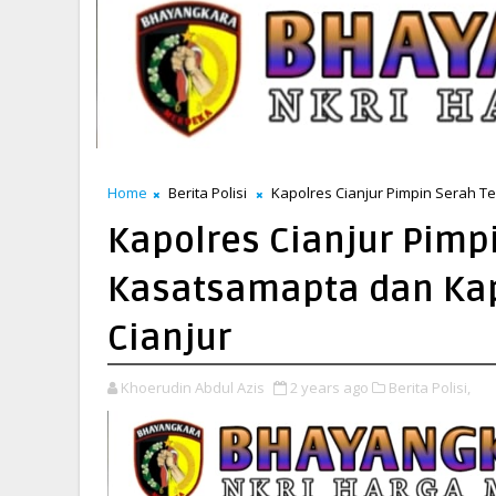
Home
Berita Polisi
Kapolres Cianjur Pimpin Serah Te
Kapolres Cianjur Pimp
Kasatsamapta dan Kap
Cianjur
Khoerudin Abdul Azis
2 years ago
Berita Polisi,