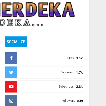
SOCIALIZE
3.5k
Likes
1.7k
Followers
2.8k
Subscribes
849
Followers