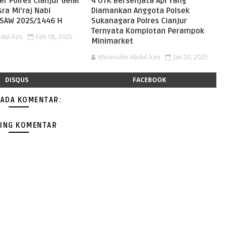
er Polres Cianjur Gelar
4 OTK Bersenjata Api Yang
sra Mi'raj Nabi
Diamankan Anggota Polsek
AW 2025/1446 H
Sukanagara Polres Cianjur
Ternyata Komplotan Perampok
dul Azis
Feb 08, 2025
Minimarket
Khoerudin Abdul Azis
Jan 20, 2025
DISQUS
FACEBOOK
 ADA KOMENTAR:
ING KOMENTAR