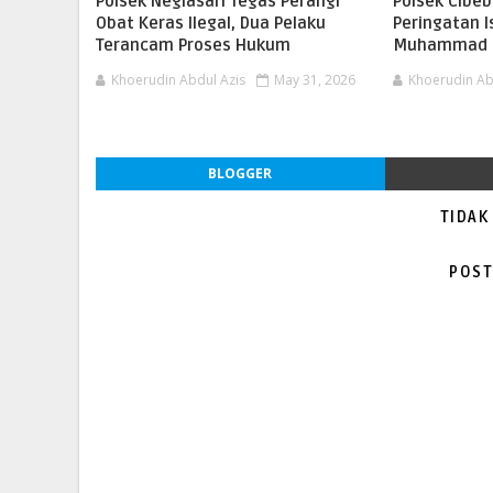
Polsek Neglasari Tegas Perangi
Polsek Cibeb
Obat Keras Ilegal, Dua Pelaku
Peringatan I
Terancam Proses Hukum
Muhammad S
Khoerudin Abdul Azis
May 31, 2026
Khoerudin Ab
BLOGGER
TIDAK
POST