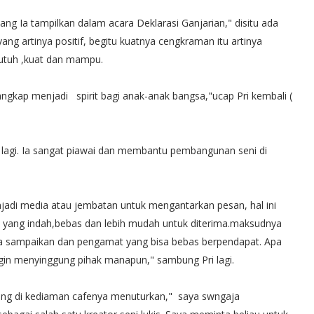
yang Ia tampilkan dalam acara Deklarasi Ganjarian," disitu ada
g artinya positif, begitu kuatnya cengkraman itu artinya
 utuh ,kuat dan mampu.
angkap menjadi spirit bagi anak-anak bangsa,"ucap Pri kembali (
n lagi. Ia sangat piawai dan membantu pembangunan seni di
njadi media atau jembatan untuk mengantarkan pesan, hal ini
ni yang indah,bebas dan lebih mudah untuk diterima.maksudnya
Ia sampaikan dan pengamat yang bisa bebas berpendapat. Apa
ingin menyinggung pihak manapun," sambung Pri lagi.
ng di kediaman cafenya menuturkan," saya swngaja