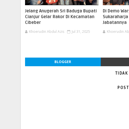
Jelang Anugerah Sri Baduga Bupati
Di Demo War
Cianjur Gelar Rakor Di Kecamatan
Sukaraharja
Cibeber
Jabatannya
Khoerudin Abdul Azis
Jul 31, 2025
Khoerudin Ab
BLOGGER
TIDAK
POST