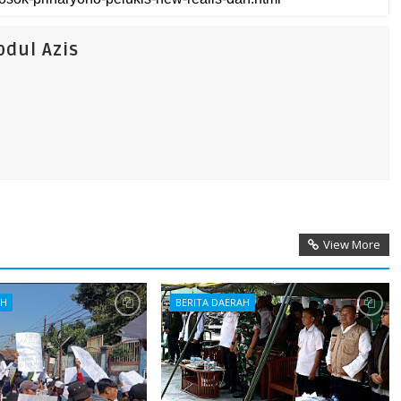
dul Azis
View More
AH
BERITA DAERAH