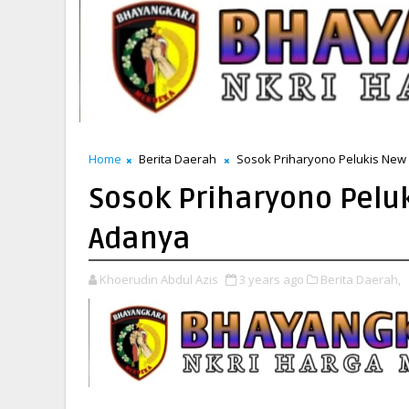
Home
Berita Daerah
Sosok Priharyono Pelukis New
Sosok Priharyono Pelu
Adanya
Khoerudin Abdul Azis
3 years ago
Berita Daerah,