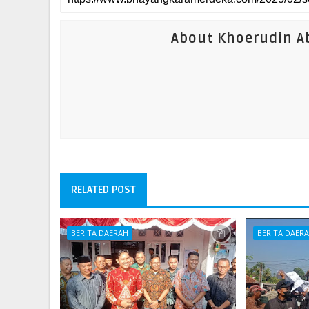
About Khoerudin Ab
RELATED POST
BERITA DAERAH
BERITA DAER