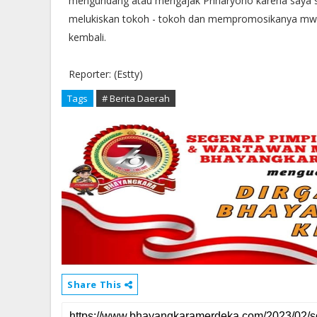
mengundang atau mengajak Priharyono karena saya seb
melukiskan tokoh - tokoh dan mempromosikanya mwealu
kembali.
Reporter: (Estty)
Tags
# Berita Daerah
Share This