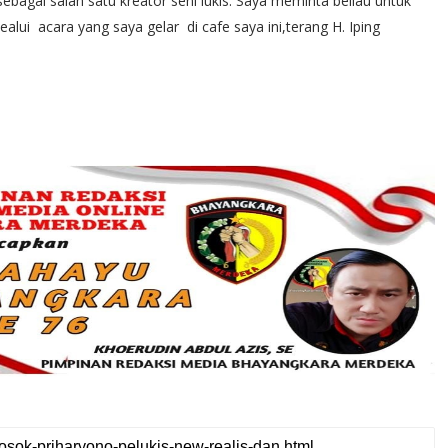
agai salah satu kreator seni lukis. Saya meminta beliau untuk
i acara yang saya gelar di cafe saya ini,terang H. Iping