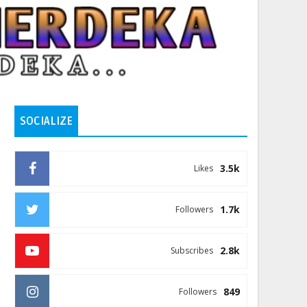
SOCIALIZE
3.5k
Likes
1.7k
Followers
2.8k
Subscribes
849
Followers