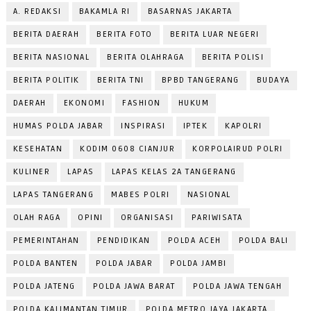
A. REDAKSI
BAKAMLA RI
BASARNAS JAKARTA
BERITA DAERAH
BERITA FOTO
BERITA LUAR NEGERI
BERITA NASIONAL
BERITA OLAHRAGA
BERITA POLISI
BERITA POLITIK
BERITA TNI
BPBD TANGERANG
BUDAYA
DAERAH
EKONOMI
FASHION
HUKUM
HUMAS POLDA JABAR
INSPIRASI
IPTEK
KAPOLRI
KESEHATAN
KODIM 0608 CIANJUR
KORPOLAIRUD POLRI
KULINER
LAPAS
LAPAS KELAS 2A TANGERANG
LAPAS TANGERANG
MABES POLRI
NASIONAL
OLAH RAGA
OPINI
ORGANISASI
PARIWISATA
PEMERINTAHAN
PENDIDIKAN
POLDA ACEH
POLDA BALI
POLDA BANTEN
POLDA JABAR
POLDA JAMBI
POLDA JATENG
POLDA JAWA BARAT
POLDA JAWA TENGAH
POLDA KALIMANTAN TIMUR
POLDA METRO JAYA JAKARTA