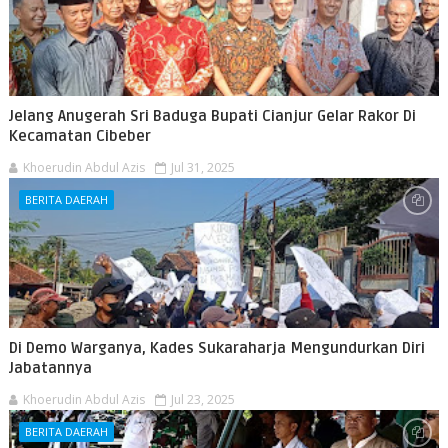
Jelang Anugerah Sri Baduga Bupati Cianjur Gelar Rakor Di
Kecamatan Cibeber
Khoerudin Abdul Azis
Jul 31, 2025
BERITA DAERAH
Di Demo Warganya, Kades Sukaraharja Mengundurkan Diri
Jabatannya
Khoerudin Abdul Azis
Jul 23, 2025
BERITA DAERAH