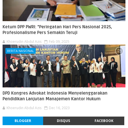
Ketum DPP PWRI: "Peringatan Hari Pers Nasional 2025,
Profesionalisme Pers Semakin Teruji
Khoerudin Abdul Azis
Feb 09, 2025
BERITA NASIONAL
DPD Kongres Advokat Indonesia Menyelenggarakan
Pendidikan Lanjutan Manajemen Kantor Hukum
Khoerudin Abdul Azis
Dec 16, 2023
BLOGGER
DISQUS
FACEBOOK