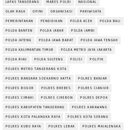
LAPAS TANGERANG
MABES POLRI
NASIONAL
OLAH RAGA
OPINI
ORGANISASI
PARIWISATA
PEMERINTAHAN
PENDIDIKAN
POLDA ACEH
POLDA BALI
POLDA BANTEN
POLDA JABAR
POLDA JAMBI
POLDA JATENG
POLDA JAWA BARAT
POLDA JAWA TENGAH
POLDA KALIMANTAN TIMUR
POLDA METRO JAYA JAKARTA
POLDA RIAU
POLDA SULTENG
POLISI
POLITIK
POLRES METRO TANGERANG KOTA
POLRES BANDARA SOEKARNO HATTA
POLRES BANJAR
POLRES BOGOR
POLRES BREBES
POLRES CIANJUR
POLRES CIMAHI
POLRES CIREBON
POLRES DEPOK
POLRES KABUPATEN TANGERANG
POLRES KARAWANG
POLRES KOTA PALANGKA RAYA
POLRES KOTA SERANG
POLRES KUBU RAYA
POLRES LEBAK
POLRES MAJALENGKA