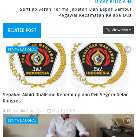
Older Article
Sertijab.Serah Terima Jabatan,Dan Lepas Sambut
Pegawai Kecamatan Kelapa Dua
View More
RELATED POST
BERITA NASIONAL
Sepakat Akhiri Dualisme Kepemimpinan PWI Segera Gelar
Kongres
Khoerudin Abdul Azis
May 30, 2025
BERITA NASIONAL