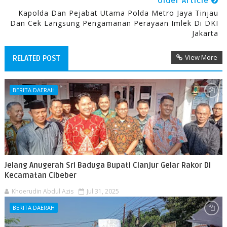
Older Article
Kapolda Dan Pejabat Utama Polda Metro Jaya Tinjau
Dan Cek Langsung Pengamanan Perayaan Imlek Di DKI
Jakarta
View More
RELATED POST
BERITA DAERAH
Jelang Anugerah Sri Baduga Bupati Cianjur Gelar Rakor Di
Kecamatan Cibeber
Khoerudin Abdul Azis
Jul 31, 2025
BERITA DAERAH