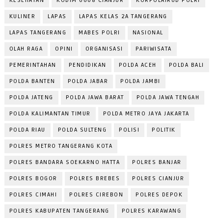
KESEHATAN
KODIM 0608 CIANJUR
KORPOLAIRUD POLRI
KULINER
LAPAS
LAPAS KELAS 2A TANGERANG
LAPAS TANGERANG
MABES POLRI
NASIONAL
OLAH RAGA
OPINI
ORGANISASI
PARIWISATA
PEMERINTAHAN
PENDIDIKAN
POLDA ACEH
POLDA BALI
POLDA BANTEN
POLDA JABAR
POLDA JAMBI
POLDA JATENG
POLDA JAWA BARAT
POLDA JAWA TENGAH
POLDA KALIMANTAN TIMUR
POLDA METRO JAYA JAKARTA
POLDA RIAU
POLDA SULTENG
POLISI
POLITIK
POLRES METRO TANGERANG KOTA
POLRES BANDARA SOEKARNO HATTA
POLRES BANJAR
POLRES BOGOR
POLRES BREBES
POLRES CIANJUR
POLRES CIMAHI
POLRES CIREBON
POLRES DEPOK
POLRES KABUPATEN TANGERANG
POLRES KARAWANG