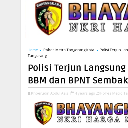
Home
Polres Metro Tangerang Kota
Polisi Terjun 
Tangerang
Polisi Terjun Langsun
BBM dan BPNT Sembako
Khoerudin Abdul Azis
4 years ago
Polres Metro Ta