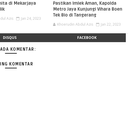
nita di Mekarjaya
Pastikan Imlek Aman, Kapolda
lik
Metro Jaya Kunjungi Vihara Boen
Tek Bio di Tangerang
dul Azis
Jan 24, 2023
Khoerudin Abdul Azis
Jan 22, 2023
DISQUS
FACEBOOK
 ADA KOMENTAR:
ING KOMENTAR