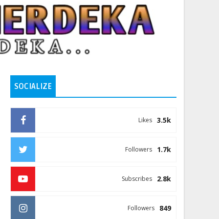
SOCIALIZE
3.5k
Likes
1.7k
Followers
2.8k
Subscribes
849
Followers