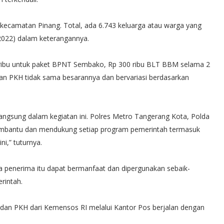
 kecamatan Pinang. Total, ada 6.743 keluarga atau warga yang
2022) dalam keterangannya.
 ribu untuk paket BPNT Sembako, Rp 300 ribu BLT BBM selama 2
an PKH tidak sama besarannya dan bervariasi berdasarkan
gsung dalam kegiatan ini. Polres Metro Tangerang Kota, Polda
membantu dan mendukung setiap program pemerintah termasuk
i,” tuturnya.
a penerima itu dapat bermanfaat dan dipergunakan sebaik-
rintah.
an PKH dari Kemensos RI melalui Kantor Pos berjalan dengan