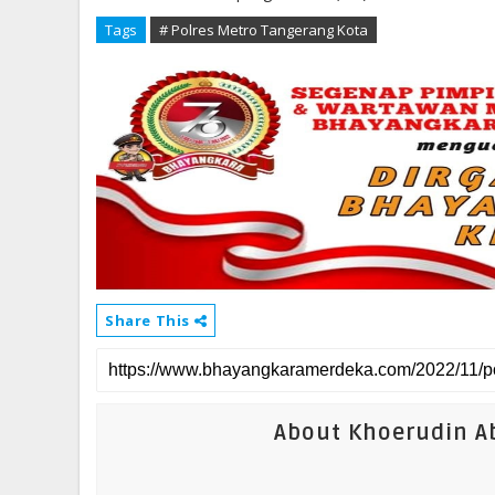
Tags
# Polres Metro Tangerang Kota
Share This
About Khoerudin Ab