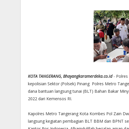
KOTA TANGERANG, Bhayangkaramerdeka.co.id
- Polres
kepolisian Sektor (Polsek) Pinang Polres Metro Tan
dana bantuan langsung tunai (BLT) Bahan Bakar Min
2022 dari Kemensos RI.
Kapolres Metro Tangerang Kota Kombes Pol Zain D
langsung kegiatan pembagian BLT BBM dan BPNT selam
Kantor Pos Indonesia. Alhamdulillah berjalan aman dan