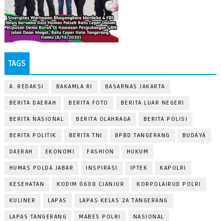
TAGS
A. REDAKSI
BAKAMLA RI
BASARNAS JAKARTA
BERITA DAERAH
BERITA FOTO
BERITA LUAR NEGERI
BERITA NASIONAL
BERITA OLAHRAGA
BERITA POLISI
BERITA POLITIK
BERITA TNI
BPBD TANGERANG
BUDAYA
DAERAH
EKONOMI
FASHION
HUKUM
HUMAS POLDA JABAR
INSPIRASI
IPTEK
KAPOLRI
KESEHATAN
KODIM 0608 CIANJUR
KORPOLAIRUD POLRI
KULINER
LAPAS
LAPAS KELAS 2A TANGERANG
LAPAS TANGERANG
MABES POLRI
NASIONAL