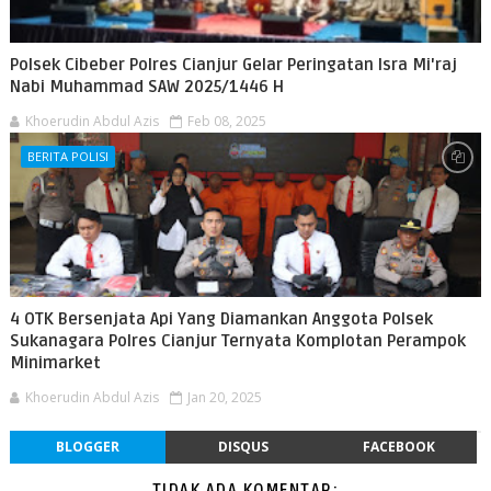
Polsek Cibeber Polres Cianjur Gelar Peringatan Isra Mi'raj
Nabi Muhammad SAW 2025/1446 H
Khoerudin Abdul Azis
Feb 08, 2025
BERITA POLISI
4 OTK Bersenjata Api Yang Diamankan Anggota Polsek
Sukanagara Polres Cianjur Ternyata Komplotan Perampok
Minimarket
Khoerudin Abdul Azis
Jan 20, 2025
BLOGGER
DISQUS
FACEBOOK
TIDAK ADA KOMENTAR: