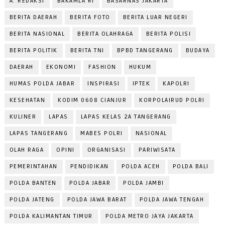
A. REDAKSI
BAKAMLA RI
BASARNAS JAKARTA
BERITA DAERAH
BERITA FOTO
BERITA LUAR NEGERI
BERITA NASIONAL
BERITA OLAHRAGA
BERITA POLISI
BERITA POLITIK
BERITA TNI
BPBD TANGERANG
BUDAYA
DAERAH
EKONOMI
FASHION
HUKUM
HUMAS POLDA JABAR
INSPIRASI
IPTEK
KAPOLRI
KESEHATAN
KODIM 0608 CIANJUR
KORPOLAIRUD POLRI
KULINER
LAPAS
LAPAS KELAS 2A TANGERANG
LAPAS TANGERANG
MABES POLRI
NASIONAL
OLAH RAGA
OPINI
ORGANISASI
PARIWISATA
PEMERINTAHAN
PENDIDIKAN
POLDA ACEH
POLDA BALI
POLDA BANTEN
POLDA JABAR
POLDA JAMBI
POLDA JATENG
POLDA JAWA BARAT
POLDA JAWA TENGAH
POLDA KALIMANTAN TIMUR
POLDA METRO JAYA JAKARTA