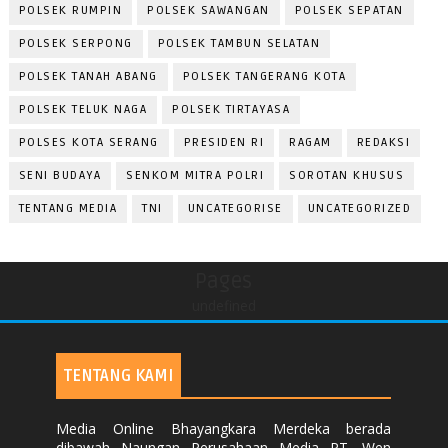
POLSEK RUMPIN
POLSEK SAWANGAN
POLSEK SEPATAN
POLSEK SERPONG
POLSEK TAMBUN SELATAN
POLSEK TANAH ABANG
POLSEK TANGERANG KOTA
POLSEK TELUK NAGA
POLSEK TIRTAYASA
POLSES KOTA SERANG
PRESIDEN RI
RAGAM
REDAKSI
SENI BUDAYA
SENKOM MITRA POLRI
SOROTAN KHUSUS
TENTANG MEDIA
TNI
UNCATEGORISE
UNCATEGORIZED
Pages
undefined
TENTANG KAMI
Media Online Bhayangkara Merdeka berada
dibawah Naungan Perusahaan Media PT. Wen