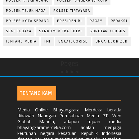
POLSEK TANAH ABANG
POLSEK TANGERANG KOTA
POLSEK TELUK NAGA
POLSEK TIRTAYASA
POLSES KOTA SERANG
PRESIDEN RI
RAGAM
REDAKSI
SENI BUDAYA
SENKOM MITRA POLRI
SOROTAN KHUSUS
TENTANG MEDIA
TNI
UNCATEGORISE
UNCATEGORIZED
Pages
undefined
TENTANG KAMI
Media Online Bhayangkara Merdeka berada
dibawah Naungan Perusahaan Media PT. Wen
Global Mandiri, adapun tujuan media
bhayangkaramerdeka.com adalah menjaga
keutuhan negara kesatuan Republik Indonesia