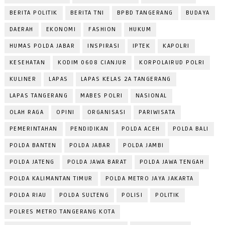
BERITA POLITIK
BERITA TNI
BPBD TANGERANG
BUDAYA
DAERAH
EKONOMI
FASHION
HUKUM
HUMAS POLDA JABAR
INSPIRASI
IPTEK
KAPOLRI
KESEHATAN
KODIM 0608 CIANJUR
KORPOLAIRUD POLRI
KULINER
LAPAS
LAPAS KELAS 2A TANGERANG
LAPAS TANGERANG
MABES POLRI
NASIONAL
OLAH RAGA
OPINI
ORGANISASI
PARIWISATA
PEMERINTAHAN
PENDIDIKAN
POLDA ACEH
POLDA BALI
POLDA BANTEN
POLDA JABAR
POLDA JAMBI
POLDA JATENG
POLDA JAWA BARAT
POLDA JAWA TENGAH
POLDA KALIMANTAN TIMUR
POLDA METRO JAYA JAKARTA
POLDA RIAU
POLDA SULTENG
POLISI
POLITIK
POLRES METRO TANGERANG KOTA