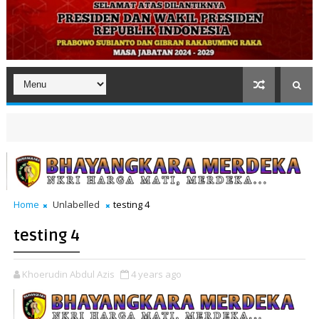
Home
Unlabelled
testing 4
testing 4
Khoerudin Abdul Azis
4 years ago