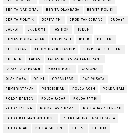
BERITA NASIONAL
BERITA OLAHRAGA
BERITA POLISI
BERITA POLITIK
BERITA TNI
BPBD TANGERANG
BUDAYA
DAERAH
EKONOMI
FASHION
HUKUM
HUMAS POLDA JABAR
INSPIRASI
IPTEK
KAPOLRI
KESEHATAN
KODIM 0608 CIANJUR
KORPOLAIRUD POLRI
KULINER
LAPAS
LAPAS KELAS 2A TANGERANG
LAPAS TANGERANG
MABES POLRI
NASIONAL
OLAH RAGA
OPINI
ORGANISASI
PARIWISATA
PEMERINTAHAN
PENDIDIKAN
POLDA ACEH
POLDA BALI
POLDA BANTEN
POLDA JABAR
POLDA JAMBI
POLDA JATENG
POLDA JAWA BARAT
POLDA JAWA TENGAH
POLDA KALIMANTAN TIMUR
POLDA METRO JAYA JAKARTA
POLDA RIAU
POLDA SULTENG
POLISI
POLITIK