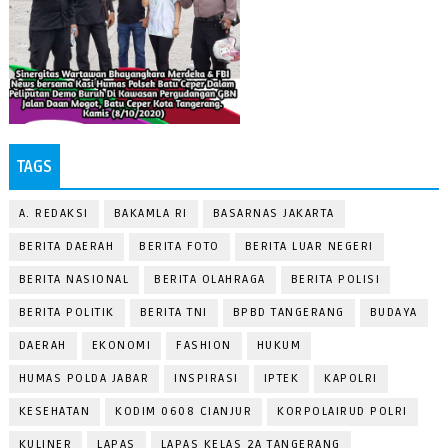
TAGS
A. REDAKSI
BAKAMLA RI
BASARNAS JAKARTA
BERITA DAERAH
BERITA FOTO
BERITA LUAR NEGERI
BERITA NASIONAL
BERITA OLAHRAGA
BERITA POLISI
BERITA POLITIK
BERITA TNI
BPBD TANGERANG
BUDAYA
DAERAH
EKONOMI
FASHION
HUKUM
HUMAS POLDA JABAR
INSPIRASI
IPTEK
KAPOLRI
KESEHATAN
KODIM 0608 CIANJUR
KORPOLAIRUD POLRI
KULINER
LAPAS
LAPAS KELAS 2A TANGERANG