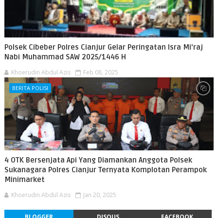
Polsek Cibeber Polres Cianjur Gelar Peringatan Isra Mi'raj
Nabi Muhammad SAW 2025/1446 H
Khoerudin Abdul Azis
Feb 08, 2025
BERITA POLISI
4 OTK Bersenjata Api Yang Diamankan Anggota Polsek
Sukanagara Polres Cianjur Ternyata Komplotan Perampok
Minimarket
Khoerudin Abdul Azis
Jan 20, 2025
BLOGGER
DISQUS
FACEBOOK