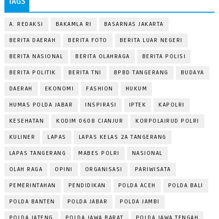
TAGS
A. REDAKSI
BAKAMLA RI
BASARNAS JAKARTA
BERITA DAERAH
BERITA FOTO
BERITA LUAR NEGERI
BERITA NASIONAL
BERITA OLAHRAGA
BERITA POLISI
BERITA POLITIK
BERITA TNI
BPBD TANGERANG
BUDAYA
DAERAH
EKONOMI
FASHION
HUKUM
HUMAS POLDA JABAR
INSPIRASI
IPTEK
KAPOLRI
KESEHATAN
KODIM 0608 CIANJUR
KORPOLAIRUD POLRI
KULINER
LAPAS
LAPAS KELAS 2A TANGERANG
LAPAS TANGERANG
MABES POLRI
NASIONAL
OLAH RAGA
OPINI
ORGANISASI
PARIWISATA
PEMERINTAHAN
PENDIDIKAN
POLDA ACEH
POLDA BALI
POLDA BANTEN
POLDA JABAR
POLDA JAMBI
POLDA JATENG
POLDA JAWA BARAT
POLDA JAWA TENGAH