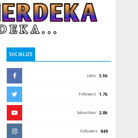
SOCIALIZE
3.5k
Likes
1.7k
Followers
2.8k
Subscribes
849
Followers