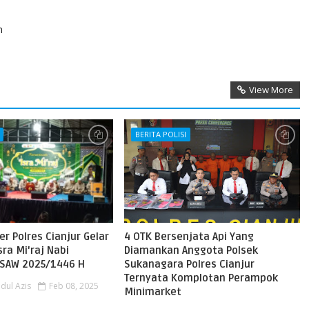
n
View More
BERITA POLISI
er Polres Cianjur Gelar
4 OTK Bersenjata Api Yang
sra Mi'raj Nabi
Diamankan Anggota Polsek
AW 2025/1446 H
Sukanagara Polres Cianjur
Ternyata Komplotan Perampok
dul Azis
Feb 08, 2025
Minimarket