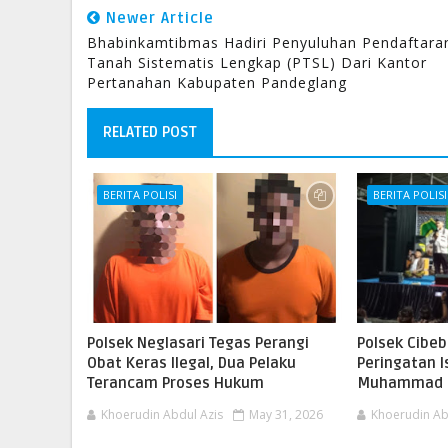
Newer Article
Bhabinkamtibmas Hadiri Penyuluhan Pendaftara
Tanah Sistematis Lengkap (PTSL) Dari Kantor
Pertanahan Kabupaten Pandeglang
RELATED POST
BERITA POLISI
BERITA POLISI
Polsek Neglasari Tegas Perangi
Polsek Cibeb
Obat Keras Ilegal, Dua Pelaku
Peringatan I
Terancam Proses Hukum
Muhammad S
Khoerudin Abdul Azis
May 31, 2026
Khoerudin Ab