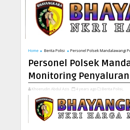
Home
Berita Polisi
Personel Polsek Mandalawangi Po
Personel Polsek Mand
Monitoring Penyaluran
Khoerudin Abdul Azis
4 years ago
Berita Polisi,