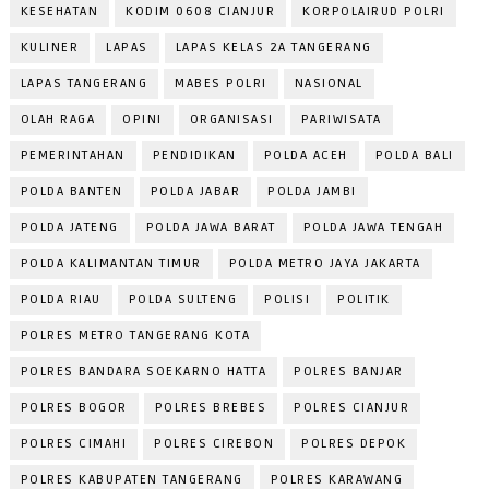
KESEHATAN
KODIM 0608 CIANJUR
KORPOLAIRUD POLRI
KULINER
LAPAS
LAPAS KELAS 2A TANGERANG
LAPAS TANGERANG
MABES POLRI
NASIONAL
OLAH RAGA
OPINI
ORGANISASI
PARIWISATA
PEMERINTAHAN
PENDIDIKAN
POLDA ACEH
POLDA BALI
POLDA BANTEN
POLDA JABAR
POLDA JAMBI
POLDA JATENG
POLDA JAWA BARAT
POLDA JAWA TENGAH
POLDA KALIMANTAN TIMUR
POLDA METRO JAYA JAKARTA
POLDA RIAU
POLDA SULTENG
POLISI
POLITIK
POLRES METRO TANGERANG KOTA
POLRES BANDARA SOEKARNO HATTA
POLRES BANJAR
POLRES BOGOR
POLRES BREBES
POLRES CIANJUR
POLRES CIMAHI
POLRES CIREBON
POLRES DEPOK
POLRES KABUPATEN TANGERANG
POLRES KARAWANG