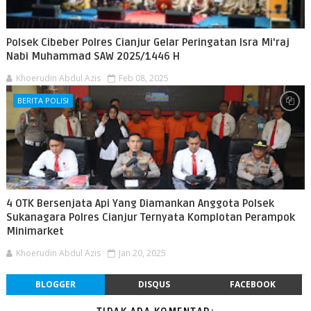
Polsek Cibeber Polres Cianjur Gelar Peringatan Isra Mi'raj
Nabi Muhammad SAW 2025/1446 H
Khoerudin Abdul Azis
Feb 08, 2025
BERITA POLISI
4 OTK Bersenjata Api Yang Diamankan Anggota Polsek
Sukanagara Polres Cianjur Ternyata Komplotan Perampok
Minimarket
Khoerudin Abdul Azis
Jan 20, 2025
BLOGGER
DISQUS
FACEBOOK