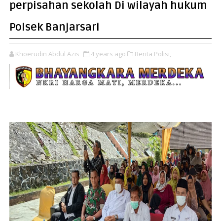
perpisahan sekolah Di wilayah hukum
Polsek Banjarsari
Khoerudin Abdul Azis
4 years ago
Berita Polisi,