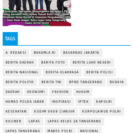
TAGS
A. REDAKSI
BAKAMLA RI
BASARNAS JAKARTA
BERITA DAERAH
BERITA FOTO
BERITA LUAR NEGERI
BERITA NASIONAL
BERITA OLAHRAGA
BERITA POLISI
BERITA POLITIK
BERITA TNI
BPBD TANGERANG
BUDAYA
DAERAH
EKONOMI
FASHION
HUKUM
HUMAS POLDA JABAR
INSPIRASI
IPTEK
KAPOLRI
KESEHATAN
KODIM 0608 CIANJUR
KORPOLAIRUD POLRI
KULINER
LAPAS
LAPAS KELAS 2A TANGERANG
LAPAS TANGERANG
MABES POLRI
NASIONAL