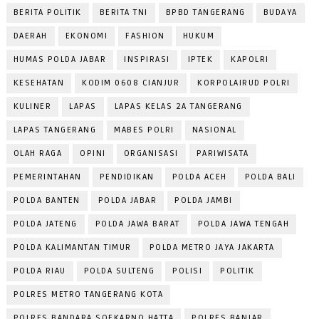
BERITA POLITIK
BERITA TNI
BPBD TANGERANG
BUDAYA
DAERAH
EKONOMI
FASHION
HUKUM
HUMAS POLDA JABAR
INSPIRASI
IPTEK
KAPOLRI
KESEHATAN
KODIM 0608 CIANJUR
KORPOLAIRUD POLRI
KULINER
LAPAS
LAPAS KELAS 2A TANGERANG
LAPAS TANGERANG
MABES POLRI
NASIONAL
OLAH RAGA
OPINI
ORGANISASI
PARIWISATA
PEMERINTAHAN
PENDIDIKAN
POLDA ACEH
POLDA BALI
POLDA BANTEN
POLDA JABAR
POLDA JAMBI
POLDA JATENG
POLDA JAWA BARAT
POLDA JAWA TENGAH
POLDA KALIMANTAN TIMUR
POLDA METRO JAYA JAKARTA
POLDA RIAU
POLDA SULTENG
POLISI
POLITIK
POLRES METRO TANGERANG KOTA
POLRES BANDARA SOEKARNO HATTA
POLRES BANJAR