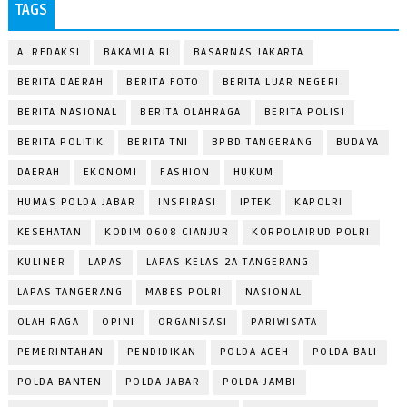
TAGS
A. REDAKSI
BAKAMLA RI
BASARNAS JAKARTA
BERITA DAERAH
BERITA FOTO
BERITA LUAR NEGERI
BERITA NASIONAL
BERITA OLAHRAGA
BERITA POLISI
BERITA POLITIK
BERITA TNI
BPBD TANGERANG
BUDAYA
DAERAH
EKONOMI
FASHION
HUKUM
HUMAS POLDA JABAR
INSPIRASI
IPTEK
KAPOLRI
KESEHATAN
KODIM 0608 CIANJUR
KORPOLAIRUD POLRI
KULINER
LAPAS
LAPAS KELAS 2A TANGERANG
LAPAS TANGERANG
MABES POLRI
NASIONAL
OLAH RAGA
OPINI
ORGANISASI
PARIWISATA
PEMERINTAHAN
PENDIDIKAN
POLDA ACEH
POLDA BALI
POLDA BANTEN
POLDA JABAR
POLDA JAMBI