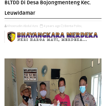
BLTDD Di Desa Bojongmenteng Kec.
Leuwidamar
Khoerudin Abdul Azis
4 years ago
Berita Polisi,