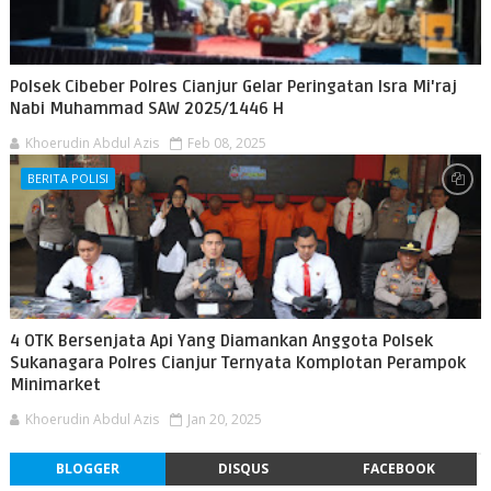
Polsek Cibeber Polres Cianjur Gelar Peringatan Isra Mi'raj
Nabi Muhammad SAW 2025/1446 H
Khoerudin Abdul Azis
Feb 08, 2025
BERITA POLISI
4 OTK Bersenjata Api Yang Diamankan Anggota Polsek
Sukanagara Polres Cianjur Ternyata Komplotan Perampok
Minimarket
Khoerudin Abdul Azis
Jan 20, 2025
BLOGGER
DISQUS
FACEBOOK