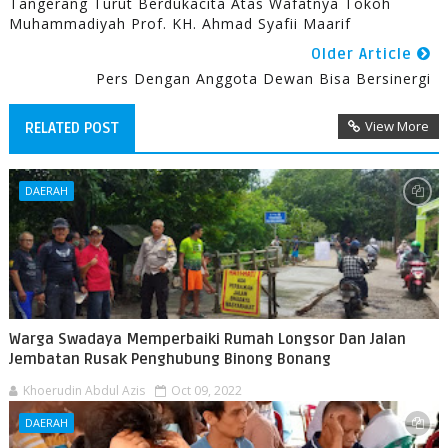
Tangerang Turut Berdukacita Atas Wafatnya Tokoh
Muhammadiyah Prof. KH. Ahmad Syafii Maarif
Older Article
Pers Dengan Anggota Dewan Bisa Bersinergi
View More
RELATED POST
DAERAH
Warga Swadaya Memperbaiki Rumah Longsor Dan Jalan
Jembatan Rusak Penghubung Binong Bonang
Khoerudin Abdul Azis
Oct 09, 2022
DAERAH