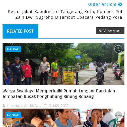
Older Article
Resmi Jabat Kapolrestro Tangerang Kota, Kombes Pol
Zain Dwi Nugroho Disambut Upacara Pedang Pora
View More
RELATED POST
DAERAH
Warga Swadaya Memperbaiki Rumah Longsor Dan Jalan
Jembatan Rusak Penghubung Binong Bonang
Khoerudin Abdul Azis
Oct 09, 2022
DAERAH