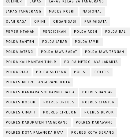
KULINER
LAPAS
LAPAS KELAS 2A TANGERANG
LAPAS TANGERANG
MABES POLRI
NASIONAL
OLAH RAGA
OPINI
ORGANISASI
PARIWISATA
PEMERINTAHAN
PENDIDIKAN
POLDA ACEH
POLDA BALI
POLDA BANTEN
POLDA JABAR
POLDA JAMBI
POLDA JATENG
POLDA JAWA BARAT
POLDA JAWA TENGAH
POLDA KALIMANTAN TIMUR
POLDA METRO JAYA JAKARTA
POLDA RIAU
POLDA SULTENG
POLISI
POLITIK
POLRES METRO TANGERANG KOTA
POLRES BANDARA SOEKARNO HATTA
POLRES BANJAR
POLRES BOGOR
POLRES BREBES
POLRES CIANJUR
POLRES CIMAHI
POLRES CIREBON
POLRES DEPOK
POLRES KABUPATEN TANGERANG
POLRES KARAWANG
POLRES KOTA PALANGKA RAYA
POLRES KOTA SERANG