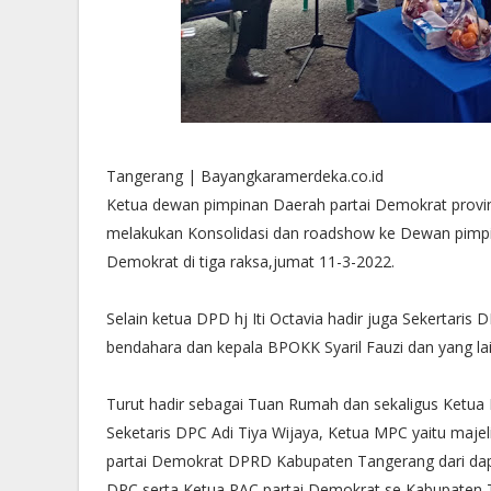
Tangerang | Bayangkaramerdeka.co.id
Ketua dewan pimpinan Daerah partai Demokrat provinsi
melakukan Konsolidasi dan roadshow ke Dewan pimpi
Demokrat di tiga raksa,jumat 11-3-2022.
Selain ketua DPD hj Iti Octavia hadir juga Sekertaris 
bendahara dan kepala BPOKK Syaril Fauzi dan yang lai
Turut hadir sebagai Tuan Rumah dan sekaligus Ketua
Seketaris DPC Adi Tiya Wijaya, Ketua MPC yaitu maje
partai Demokrat DPRD Kabupaten Tangerang dari dapil
DPC serta Ketua PAC partai Demokrat se Kabupaten 