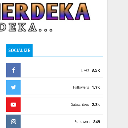
SOCIALIZE
3.5k
Likes
1.7k
Followers
2.8k
Subscribes
849
Followers