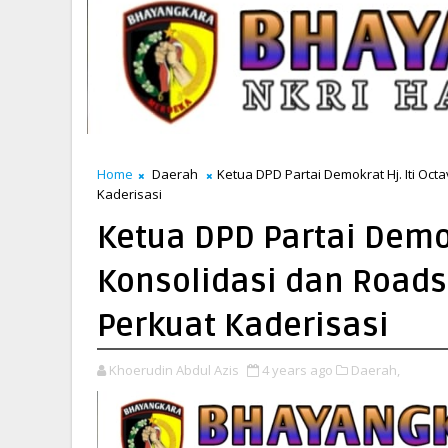
Home
Daerah
Ketua DPD Partai Demokrat Hj. Iti Oc
Kaderisasi
Ketua DPD Partai Demok
Konsolidasi dan Roads
Perkuat Kaderisasi
Khoerudin Abdul Azis
4 years ago
Daerah,