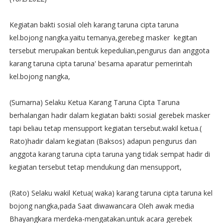
Kegiatan bakti sosial oleh karang taruna cipta taruna
kel.bojong nangka.yaitu temanya,gerebeg masker kegitan
tersebut merupakan bentuk kepedulian,pengurus dan anggota
karang taruna cipta taruna' besama aparatur pemerintah
kel.bojong nangka,
(Sumarna) Selaku Ketua Karang Taruna Cipta Taruna
berhalangan hadir dalam kegiatan bakti sosial gerebek masker
tapi beliau tetap mensupport kegiatan tersebut.wakil ketua.(
Rato)hadir dalam kegiatan (Baksos) adapun pengurus dan
anggota karang taruna cipta taruna yang tidak sempat hadir di
kegiatan tersebut tetap mendukung dan mensupport,
(Rato) Selaku wakil Ketua( waka) karang taruna cipta taruna kel
bojong nangka,pada Saat diwawancara Oleh awak media
Bhayangkara merdeka-mengatakan.untuk acara gerebek