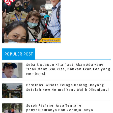
POPULER POST
Sebaik Apapun Kita Pasti Akan Ada yang
Tidak Menyukai Kita, Bahkan Akan Ada yang
Membenci
Destinasi Wisata Telaga Pelangi Payang
Setelah New Normal Yang Wajib Dikunjungi
Sosok Risfanel Arya Tentang
penyelusuranya Dan Peninjauanya