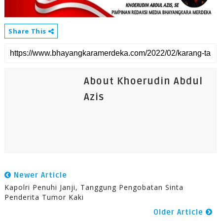
Share This
About Khoerudin Abdul
Azis
Newer Article
Kapolri Penuhi Janji, Tanggung Pengobatan Sinta
Penderita Tumor Kaki
Older Article