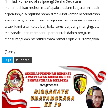
(Tri Hadi Purnomo alias Ipueng) Selaku Sekretaris
menambahkan mohon maaf apabila dalam kegiatan,ini tidak
sepenuhnya sempurna harap dimaklumi karena keterbatasan
kami karang taruna belum sempurna, melaksanakannya akan
tetapi kami akan tetap berjibaku terus berjuang mengingatkan
masyarakat.dan membantu pemerintah dalam program
mengurangi dan memutus mata rantai Copid-19,,"terangnya,
(Ronny)
Tags
# Daerah