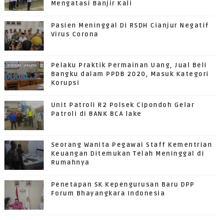
Mengatasi Banjir Kali
Pasien Meninggal Di RSDH Cianjur Negatif
Virus Corona
Pelaku Praktik Permainan Uang, Jual Beli
Bangku dalam PPDB 2020, Masuk Kategori
Korupsi
Unit Patroli R2 Polsek Cipondoh Gelar
Patroli di BANK BCA lake
Seorang Wanita Pegawai Staff Kementrian
Keuangan Ditemukan Telah Meninggal di
Rumahnya
Penetapan SK Kepengurusan Baru DPP
Forum Bhayangkara Indonesia