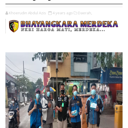
Khoerudin Abdul Azis
4 years ago
Daerah,