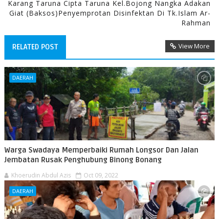
Karang Taruna Cipta Taruna Kel.Bojong Nangka Adakan
Giat (Baksos)Penyemprotan Disinfektan Di Tk.Islam Ar-
Rahman
View More
RELATED POST
DAERAH
Warga Swadaya Memperbaiki Rumah Longsor Dan Jalan
Jembatan Rusak Penghubung Binong Bonang
Khoerudin Abdul Azis
Oct 09, 2022
DAERAH