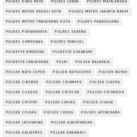
POLRES KUBU RAYA
POLRES LEBAK
POLRES MAJALENGKA
POLRES METRO BEKASI KOTA
POLRES METRO JAKARTA BARAT
POLRES METRO TANGERANG KOTA
POLRES PANDEGLANG
POLRES PURWAKARTA
POLRES SERANG
POLRES SUMEDANG
POLRES TANGSEL
POLRESTA BANDUNG
POLRESTA SUKABUMI
POLRESTA TANGERANG
POLRI
POLSEK BALARAJA
POLSEK BATU CEPER
POLSEK BATUCEPER
POLSEK BAYAH
POLSEK CIBEBER
POLSEK CIKAMPEK
POLSEK CIKUPA
POLSEK CILEDUG
POLSEK CIPOCOK
POLSEK CIPONDOH
POLSEK CIPUTAT
POLSEK CIRUAS
POLSEK CISAUK
POLSEK CISOKA
POLSEK CURUG
POLSEK JATINEGARA
POLSEK JATIUWUNG
POLSEK KADUPANDAK
POLSEK KALIDERES
POLSEK KARAWACI