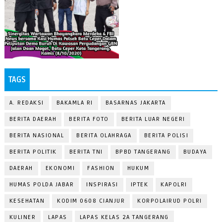
TAGS
A. REDAKSI
BAKAMLA RI
BASARNAS JAKARTA
BERITA DAERAH
BERITA FOTO
BERITA LUAR NEGERI
BERITA NASIONAL
BERITA OLAHRAGA
BERITA POLISI
BERITA POLITIK
BERITA TNI
BPBD TANGERANG
BUDAYA
DAERAH
EKONOMI
FASHION
HUKUM
HUMAS POLDA JABAR
INSPIRASI
IPTEK
KAPOLRI
KESEHATAN
KODIM 0608 CIANJUR
KORPOLAIRUD POLRI
KULINER
LAPAS
LAPAS KELAS 2A TANGERANG