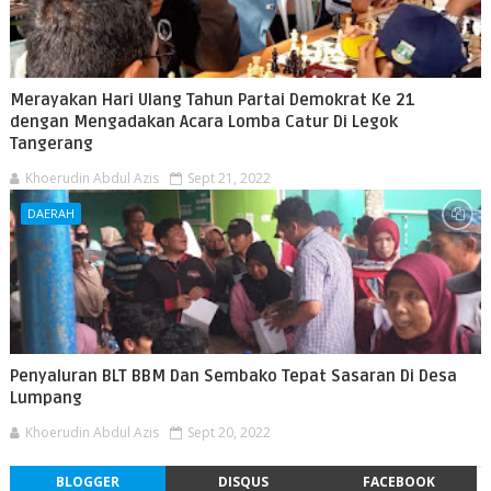
Merayakan Hari Ulang Tahun Partai Demokrat Ke 21
dengan Mengadakan Acara Lomba Catur Di Legok
Tangerang
Khoerudin Abdul Azis
Sept 21, 2022
DAERAH
Penyaluran BLT BBM Dan Sembako Tepat Sasaran Di Desa
Lumpang
Khoerudin Abdul Azis
Sept 20, 2022
BLOGGER
DISQUS
FACEBOOK