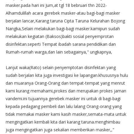
masker.pada hari ini Jum,at tgl 18 bebruari thn 2022-
Alhamdulillah acara gerebek masker-atau bagi-bagi masker
berjalan lancar,Karang taruna Cipta Taruna Kelurahan Bojong
Nangka,Selain melakukan bagi-bagi masker.kamipun sudah
melakukan kegiatan (Baksos)bakti sosial penyemprotan
disinfektan.seperti Tempat ibadah sarana pendidikan dan
Rumah-rumah warga,dan lain sebagainya," ungkapnya,
Lanjut waka(Rato) selain penyemptotan disinfektan yang
sudah berjalan kita juga investigasi ke lapangan.khususnya hulu
dan muaranya Orang-Orang dan tempat-tempat yang menrut
kami kurang memahami,prokes dan merupakan prokes jaman
vandemi.ini tujuannya gerebek masker ini untuk di bagi-bagi
kepada pedagang pembeli dan lalu lalang Orang-orang yang
tidak memakai masker kami kasih masker,semata-mata untuk
mengingatkan kembali kita dari karang taruna.menghimbau
juga mengingatkan juga sekalian memberikan masker,,"