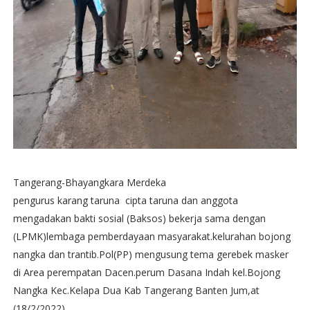
Tangerang-Bhayangkara Merdeka
pengurus karang taruna cipta taruna dan anggota
mengadakan bakti sosial (Baksos) bekerja sama dengan
(LPMK)lembaga pemberdayaan masyarakat.kelurahan bojong
nangka dan trantib.Pol(PP) mengusung tema gerebek masker
di Area perempatan Dacen.perum Dasana Indah kel.Bojong
Nangka Kec.Kelapa Dua Kab Tangerang Banten Jum,at
(18/2/2022)