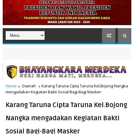
Home
Daerah
Karang Taruna Cipta Taruna Kel.Bojong Nangka
mengadakan Kegiatan Bakti Sosial Bagi-Bagi Masker
Karang Taruna Cipta Taruna Kel.Bojong
Nangka mengadakan Kegiatan Bakti
Sosial Bagi-Bagi Masker