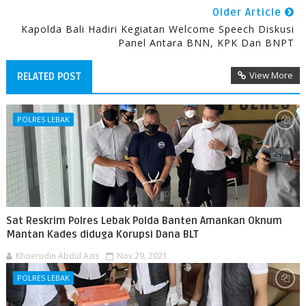
Older Article
Kapolda Bali Hadiri Kegiatan Welcome Speech Diskusi
Panel Antara BNN, KPK Dan BNPT
View More
RELATED POST
POLRES LEBAK
Sat Reskrim Polres Lebak Polda Banten Amankan Oknum
Mantan Kades diduga Korupsi Dana BLT
Khoerudin Abdul Azis
Nov 29, 2021
POLRES LEBAK