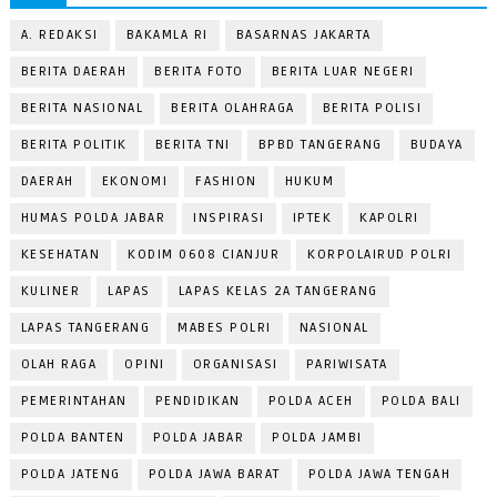
A. REDAKSI
BAKAMLA RI
BASARNAS JAKARTA
BERITA DAERAH
BERITA FOTO
BERITA LUAR NEGERI
BERITA NASIONAL
BERITA OLAHRAGA
BERITA POLISI
BERITA POLITIK
BERITA TNI
BPBD TANGERANG
BUDAYA
DAERAH
EKONOMI
FASHION
HUKUM
HUMAS POLDA JABAR
INSPIRASI
IPTEK
KAPOLRI
KESEHATAN
KODIM 0608 CIANJUR
KORPOLAIRUD POLRI
KULINER
LAPAS
LAPAS KELAS 2A TANGERANG
LAPAS TANGERANG
MABES POLRI
NASIONAL
OLAH RAGA
OPINI
ORGANISASI
PARIWISATA
PEMERINTAHAN
PENDIDIKAN
POLDA ACEH
POLDA BALI
POLDA BANTEN
POLDA JABAR
POLDA JAMBI
POLDA JATENG
POLDA JAWA BARAT
POLDA JAWA TENGAH