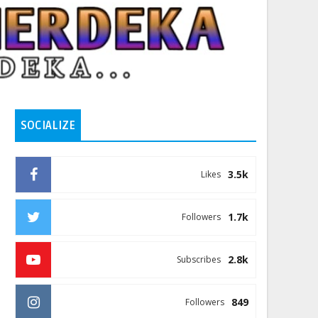
SOCIALIZE
3.5k
Likes
1.7k
Followers
2.8k
Subscribes
849
Followers