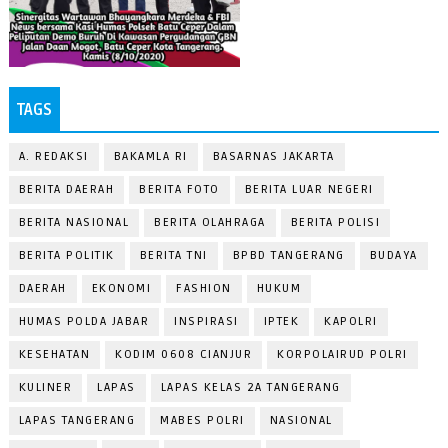
TAGS
A. REDAKSI
BAKAMLA RI
BASARNAS JAKARTA
BERITA DAERAH
BERITA FOTO
BERITA LUAR NEGERI
BERITA NASIONAL
BERITA OLAHRAGA
BERITA POLISI
BERITA POLITIK
BERITA TNI
BPBD TANGERANG
BUDAYA
DAERAH
EKONOMI
FASHION
HUKUM
HUMAS POLDA JABAR
INSPIRASI
IPTEK
KAPOLRI
KESEHATAN
KODIM 0608 CIANJUR
KORPOLAIRUD POLRI
KULINER
LAPAS
LAPAS KELAS 2A TANGERANG
LAPAS TANGERANG
MABES POLRI
NASIONAL