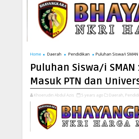
Home
Daerah
Pendidikan
Puluhan Siswa/i SMAN 
Puluhan Siswa/i SMAN 
Masuk PTN dan Univers
Khoerudin Abdul Azis
5 years ago
Daerah,
Pendid