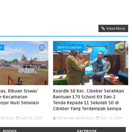
View More
AH
BERITA DAERAH
ias, Ribuan Siswa/
Koordik SD Kec. Cibeber Serahkan
se-Kecamatan
Bantuan 170 School Kit Dan 2
jur Ikuti Simulasi
Tenda Kepada 11 Sekolah SD di
i
Cibeber Yang Terdampak Gempa
dul Azis
Feb 04, 2025
Khoerudin Abdul Azis
Dec 16, 2024
DISQUS
FACEBOOK