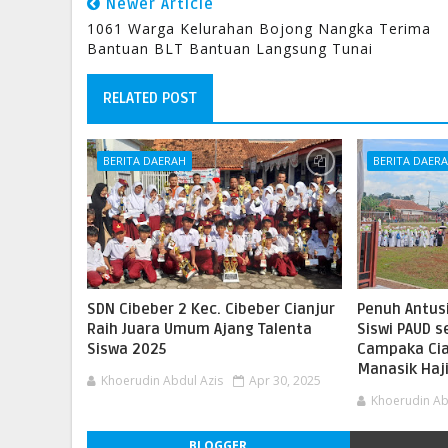
Newer Article
1061 Warga Kelurahan Bojong Nangka Terima
Bantuan BLT Bantuan Langsung Tunai
RELATED POST
BERITA DAERAH
BERITA DAER
SDN Cibeber 2 Kec. Cibeber Cianjur
Penuh Antus
Raih Juara Umum Ajang Talenta
Siswi PAUD 
Siswa 2025
Campaka Cian
Manasik Haj
Khoerudin Abdul Azis
Apr 30, 2025
Khoerudin Ab
BLOGGER