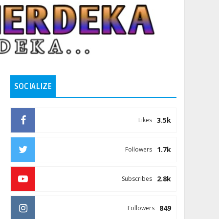
SOCIALIZE
3.5k
Likes
1.7k
Followers
2.8k
Subscribes
849
Followers