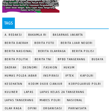
TAGS
A. REDAKSI
BAKAMLA RI
BASARNAS JAKARTA
BERITA DAERAH
BERITA FOTO
BERITA LUAR NEGERI
BERITA NASIONAL
BERITA OLAHRAGA
BERITA POLISI
BERITA POLITIK
BERITA TNI
BPBD TANGERANG
BUDAYA
DAERAH
EKONOMI
FASHION
HUKUM
HUMAS POLDA JABAR
INSPIRASI
IPTEK
KAPOLRI
KESEHATAN
KODIM 0608 CIANJUR
KORPOLAIRUD POLRI
KULINER
LAPAS
LAPAS KELAS 2A TANGERANG
LAPAS TANGERANG
MABES POLRI
NASIONAL
OLAH RAGA
OPINI
ORGANISASI
PARIWISATA