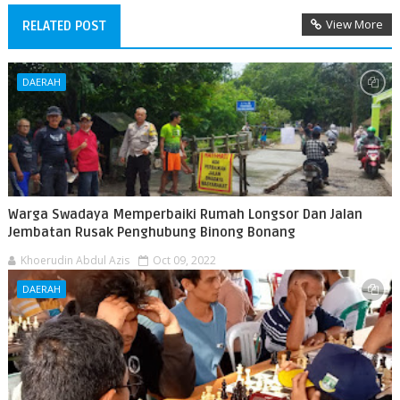
View More
RELATED POST
DAERAH
Warga Swadaya Memperbaiki Rumah Longsor Dan Jalan
Jembatan Rusak Penghubung Binong Bonang
Khoerudin Abdul Azis
Oct 09, 2022
DAERAH