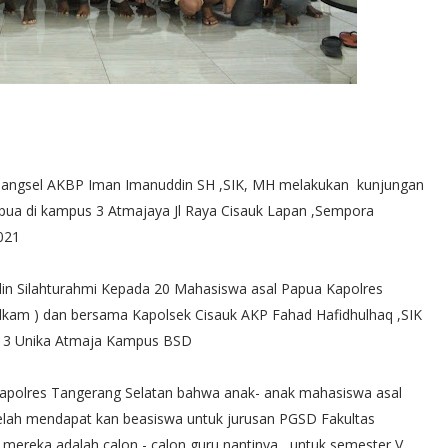
Tangsel AKBP Iman Imanuddin SH ,SIK, MH melakukan kunjungan
pua di kampus 3 Atmajaya Jl Raya Cisauk Lapan ,Sempora
2021
n Silahturahmi Kepada 20 Mahasiswa asal Papua Kapolres
telkam ) dan bersama Kapolsek Cisauk AKP Fahad Hafidhulhaq ,SIK
us 3 Unika Atmaja Kampus BSD
apolres Tangerang Selatan bahwa anak- anak mahasiswa asal
 telah mendapat kan beasiswa untuk jurusan PGSD Fakultas
 mereka adalah calon - calon guru nantinya , untuk semester V