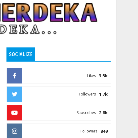
SOCIALIZE
3.5k
Likes
1.7k
Followers
2.8k
Subscribes
849
Followers