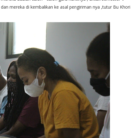
an mereka di kembalikan ke asal pengiriman nya ,tutur Bu Khori