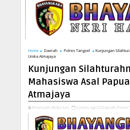
Home
Daerah
Polres Tangsel
Kunjungan Silahtu
Unika Atmajaya
Kunjungan Silahturah
Mahasiswa Asal Papua
Atmajaya
Khoerudin Abdul Azis
5 years ago
Daerah,
Polres 