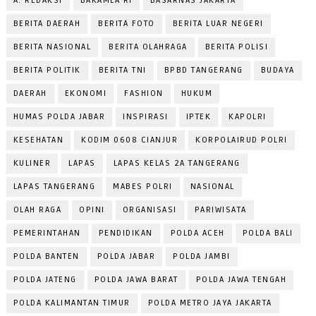
A. REDAKSI
BAKAMLA RI
BASARNAS JAKARTA
BERITA DAERAH
BERITA FOTO
BERITA LUAR NEGERI
BERITA NASIONAL
BERITA OLAHRAGA
BERITA POLISI
BERITA POLITIK
BERITA TNI
BPBD TANGERANG
BUDAYA
DAERAH
EKONOMI
FASHION
HUKUM
HUMAS POLDA JABAR
INSPIRASI
IPTEK
KAPOLRI
KESEHATAN
KODIM 0608 CIANJUR
KORPOLAIRUD POLRI
KULINER
LAPAS
LAPAS KELAS 2A TANGERANG
LAPAS TANGERANG
MABES POLRI
NASIONAL
OLAH RAGA
OPINI
ORGANISASI
PARIWISATA
PEMERINTAHAN
PENDIDIKAN
POLDA ACEH
POLDA BALI
POLDA BANTEN
POLDA JABAR
POLDA JAMBI
POLDA JATENG
POLDA JAWA BARAT
POLDA JAWA TENGAH
POLDA KALIMANTAN TIMUR
POLDA METRO JAYA JAKARTA