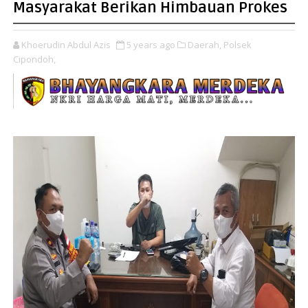
Masyarakat Berikan Himbauan Prokes
Khoerudin Abdul Azis
5 years ago
Daerah,
Polsek
Cipondoh,