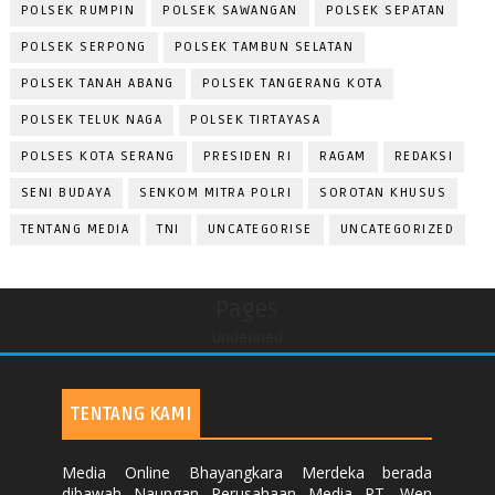
POLSEK RUMPIN
POLSEK SAWANGAN
POLSEK SEPATAN
POLSEK SERPONG
POLSEK TAMBUN SELATAN
POLSEK TANAH ABANG
POLSEK TANGERANG KOTA
POLSEK TELUK NAGA
POLSEK TIRTAYASA
POLSES KOTA SERANG
PRESIDEN RI
RAGAM
REDAKSI
SENI BUDAYA
SENKOM MITRA POLRI
SOROTAN KHUSUS
TENTANG MEDIA
TNI
UNCATEGORISE
UNCATEGORIZED
Pages
undefined
TENTANG KAMI
Media Online Bhayangkara Merdeka berada
dibawah Naungan Perusahaan Media PT. Wen